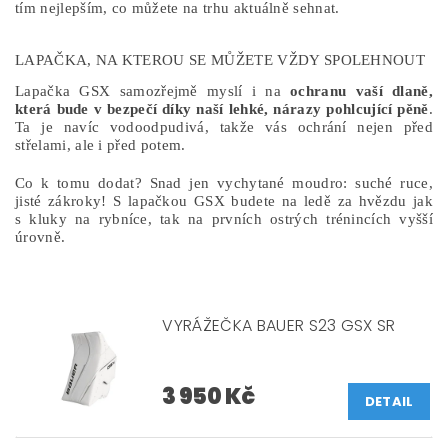
tím nejlepším, co můžete na trhu aktuálně sehnat.
LAPAČKA, NA KTEROU SE MŮŽETE VŽDY SPOLEHNOUT
Lapačka GSX samozřejmě myslí i na
ochranu vaší dlaně,
která bude v bezpečí díky naší lehké, nárazy pohlcující pěně
.
Ta je navíc vodoodpudivá, takže vás ochrání nejen před
střelami, ale i před potem.
Co k tomu dodat? Snad jen vychytané moudro: suché ruce,
jisté zákroky! S lapačkou GSX budete na ledě za hvězdu jak
s kluky na rybníce, tak na prvních ostrých trénincích vyšší
úrovně.
VYRÁŽEČKA BAUER S23 GSX SR
3 950 Kč
DETAIL