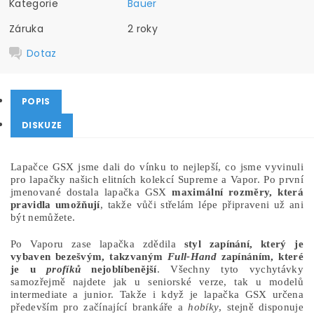
Kategorie
Bauer
Záruka
2 roky
Dotaz
POPIS
DISKUZE
Lapačce GSX jsme dali do vínku to nejlepší, co jsme vyvinuli
pro lapačky našich elitních kolekcí Supreme a Vapor. Po první
jmenované dostala lapačka GSX
maximální rozměry, která
pravidla umožňují
, takže vůči střelám lépe připraveni už ani
být nemůžete.
Po Vaporu zase lapačka zdědila
styl zapínání, který je
vybaven bezešvým, takzvaným
Full-Hand
zapínáním, které
je u
profíků
nejoblíbenější
. Všechny tyto vychytávky
samozřejmě najdete jak u seniorské verze, tak u modelů
intermediate a junior. Takže i když je lapačka GSX určena
především pro začínající brankáře a
hobíky
, stejně disponuje