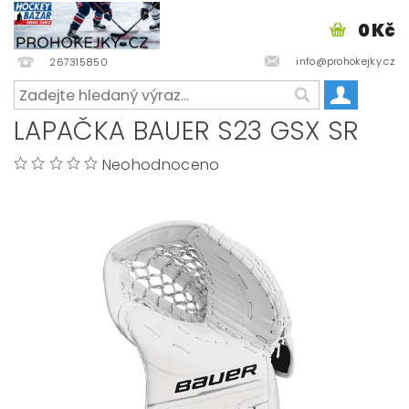
0 Kč
info@prohokejky.cz
267315850
LAPAČKA BAUER S23 GSX SR
Neohodnoceno