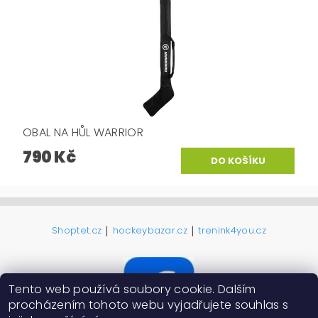
OBAL NA HŮL WARRIOR
790 Kč
|
|
Shoptet.cz
hockeybazar.cz
trenink4you.cz
Tento web používá soubory cookie. Dalším
procházením tohoto webu vyjadřujete souhlas s