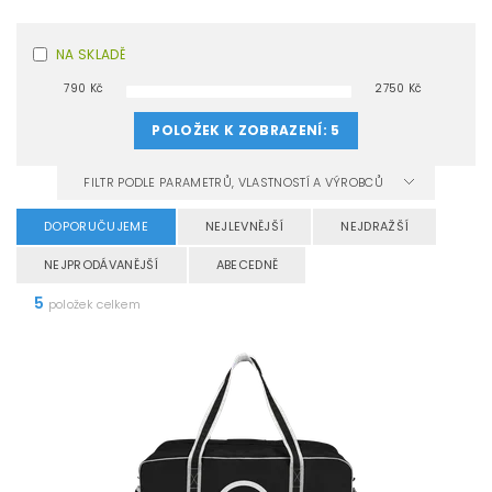
NA SKLADĚ
790
Kč
2750
Kč
POLOŽEK K ZOBRAZENÍ:
5
FILTR PODLE PARAMETRŮ, VLASTNOSTÍ A VÝROBCŮ
DOPORUČUJEME
NEJLEVNĚJŠÍ
NEJDRAŽŠÍ
NEJPRODÁVANĚJŠÍ
ABECEDNĚ
5
položek celkem