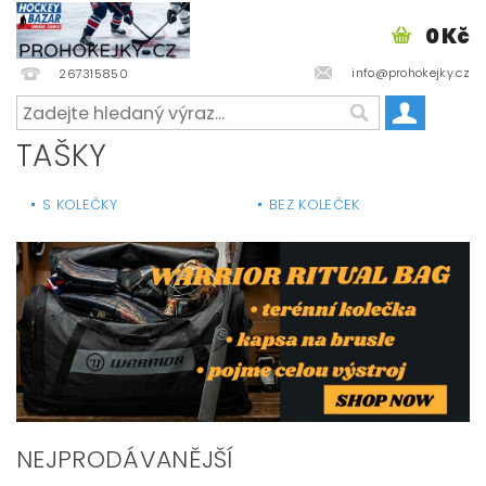
0 Kč
info@prohokejky.cz
267315850
TAŠKY
S KOLEČKY
BEZ KOLEČEK
NEJPRODÁVANĚJŠÍ