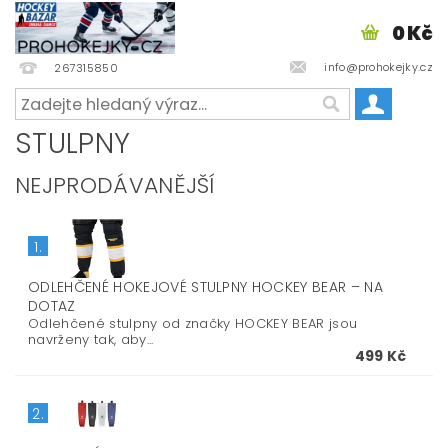
0 Kč
info@prohokejky.cz
267315850
STULPNY
NEJPRODÁVANĚJŠÍ
1.
ODLEHČENÉ HOKEJOVÉ STULPNY HOCKEY BEAR
–
NA
DOTAZ
Odlehčené stulpny od značky HOCKEY BEAR jsou
navrženy tak, aby...
499 Kč
2.