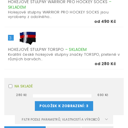
HOKEJOVÉ STULPNY WARRIOR PRO HOCKEY SOCKS
–
SKLADEM
Hokejové stulpny WARRIOR PRO HOCKEY SOCKS jsou
vyrobeny z odolného...
od 490 Kč
3.
HOKEJOVÉ STULPNY TORSPO
–
SKLADEM
Kvalitní české hokejové stulpny značky TORSPO, pletené v
různých barvách...
od 280 Kč
NA SKLADĚ
280
Kč
690
Kč
POLOŽEK K ZOBRAZENÍ:
3
FILTR PODLE PARAMETRŮ, VLASTNOSTÍ A VÝROBCŮ