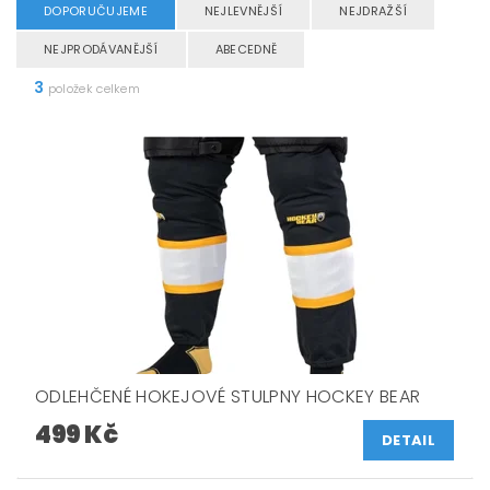
DOPORUČUJEME
NEJLEVNĚJŠÍ
NEJDRAŽŠÍ
NEJPRODÁVANĚJŠÍ
ABECEDNĚ
3
položek celkem
ODLEHČENÉ HOKEJOVÉ STULPNY HOCKEY BEAR
499 Kč
DETAIL