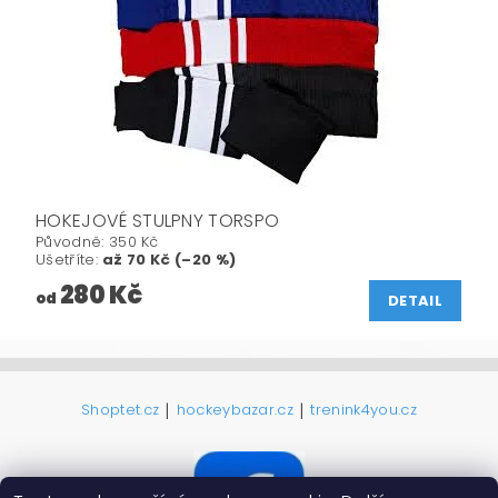
HOKEJOVÉ STULPNY TORSPO
Původně:
350 Kč
Ušetříte
:
až 70 Kč (–20 %)
280 Kč
od
DETAIL
|
|
Shoptet.cz
hockeybazar.cz
trenink4you.cz