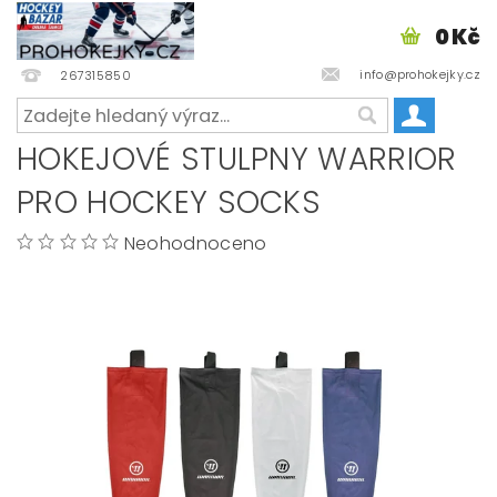
0 Kč
info@prohokejky.cz
267315850
HOKEJOVÉ STULPNY WARRIOR
PRO HOCKEY SOCKS
Neohodnoceno