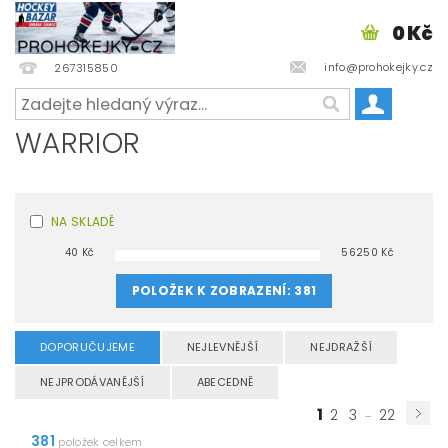
0 Kč
info@prohokejky.cz
267315850
WARRIOR
NA SKLADĚ
40
Kč
56250
Kč
POLOŽEK K ZOBRAZENÍ:
381
DOPORUČUJEME
NEJLEVNĚJŠÍ
NEJDRAŽŠÍ
NEJPRODÁVANĚJŠÍ
ABECEDNĚ
1
...
2
3
22
381
položek celkem