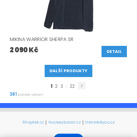
MIKINA WARRIOR SHERPA SR
2 090 Kč
DETAIL
DALŠÍ PRODUKTY
1
...
2
3
22
381
položek celkem
|
|
Shoptet.cz
hockeybazar.cz
trenink4you.cz