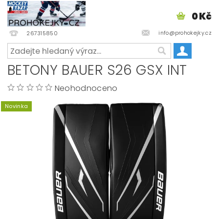
0 Kč
info@prohokejky.cz
267315850
BETONY BAUER S26 GSX INT
Neohodnoceno
Novinka