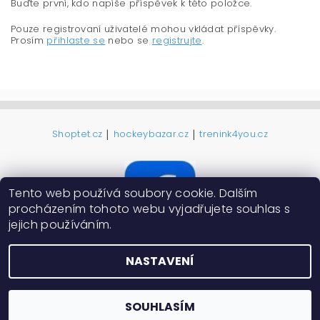
Buďte první, kdo napíše příspěvek k této položce.
Pouze registrovaní uživatelé mohou vkládat příspěvky.
Prosím
přihlaste se
nebo se
registrujte
.
|
|
Shoptet.cz
hockeybazar.cz
trenink4you.cz
Tento web používá soubory cookie. Dalším
procházením tohoto webu vyjadřujete souhlas s
jejich používáním.
NASTAVENÍ
2026 ©
ProHokejky.cz
, všechna práva vyhrazena
Vytvořil Shoptet
SOUHLASÍM