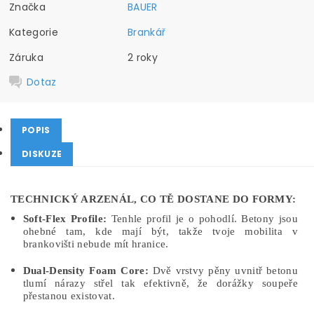
Značka
BAUER
Kategorie
Brankář
Záruka
2 roky
Dotaz
POPIS
DISKUZE
TECHNICKÝ ARZENÁL, CO TĚ DOSTANE DO FORMY:
Soft-Flex Profile:
Tenhle profil je o pohodlí. Betony jsou
ohebné tam, kde mají být, takže tvoje mobilita v
brankovišti nebude mít hranice.
Dual-Density Foam Core:
Dvě vrstvy pěny uvnitř betonu
tlumí nárazy střel tak efektivně, že dorážky soupeře
přestanou existovat.