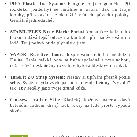
PRO Elastic Toe System:
Funguje to jako gumička. Při
rozkleku (butterfly) se natáhne a uvolní tlak na tvoje
klouby, při vstávání se okamžitě vrátí do původní polohy.
Geniálně jednoduché.
STABILIFLEX Knee Block:
Pružná konstrukce kolenního
bloku ti dává lepší odezvu a kontrolu při manévrování na
ledě. Tvůj pohyb bude plynulý a jistý.
VAPOR Reactive Boot:
Inspirováno elitním modelem
Flylite. Tahle měkká bota se hýbe společně s tvou nohou,
což ti dává neskutečný rozsah pohybu a bleskovou reakci.
TuneFit 2.0 Strap System:
Nastav si upínání přesně podle
sebe. Systém lýtkových pásků ti dovolí betony "vyladit"
tak, aby seděly jako tvoje druhá kůže.
Cut-Sew Leather Skin:
Klasický kožený materiál dává
betonům tradiční, drsný look, který na ledě prostě vypadá
skvěle.