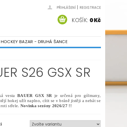
|
PŘIHLÁŠENÍ
REGISTRACE
KOŠÍK:
0 Kč
HOCKEY BAZAR - DRUHÁ ŠANCE
ÁM
KONTAKTY
ER S26 GSX SR
ká vesta
BAUER GSX SR
je určená pro gólmany,
htějí hokej užít naplno, cítit se v bráně jistěji a nebát se
roti střele.
Novinka sezóny 2026/27 !!
i