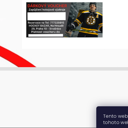
Tento web
tohoto web