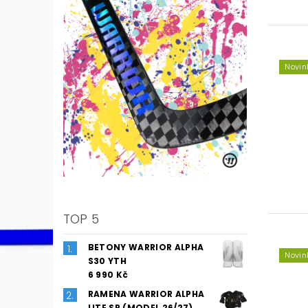
Novin
TOP 5
BETONY WARRIOR ALPHA
Novin
S30 YTH
6 990 Kč
RAMENA WARRIOR ALPHA
LITE SR (MODEL 26/27)