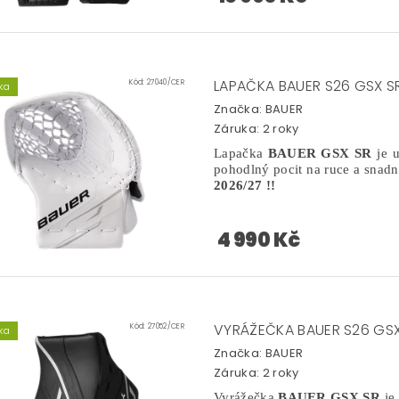
LAPAČKA BAUER S26 GSX S
Kód:
27040/CER
ka
Značka:
BAUER
Záruka: 2 roky
Lapačka
BAUER GSX SR
je u
pohodlný pocit na ruce a snadn
2026/27 !!
4 990 Kč
VYRÁŽEČKA BAUER S26 GSX
Kód:
27052/CER
ka
Značka:
BAUER
Záruka: 2 roky
Vyrážečka
BAUER GSX SR
je 