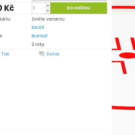
0 Kč
duktu
Zvolte variantu
BAUER
e
Brankář
2 roky
Tisk
Dotaz