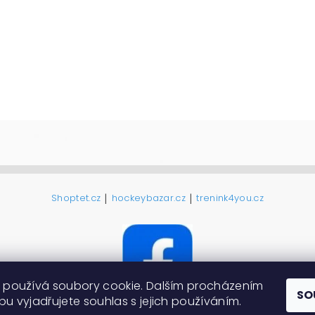
|
|
Shoptet.cz
hockeybazar.cz
trenink4you.cz
 používá soubory cookie. Dalším procházením
SO
u vyjadřujete souhlas s jejich používáním.