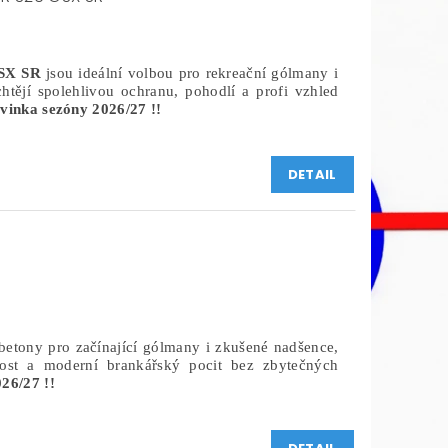
SX SR
jsou ideální volbou pro rekreační gólmany i
chtějí spolehlivou ochranu, pohodlí a profi vzhled
vinka sezóny 2026/27 !!
DETAIL
betony pro začínající gólmany i zkušené nadšence,
livost a moderní brankářský pocit bez zbytečných
26/27 !!