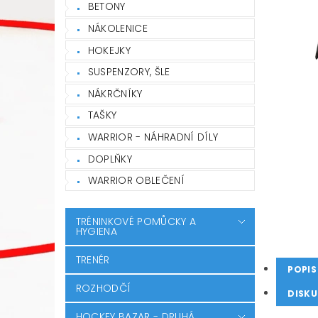
BETONY
NÁKOLENICE
HOKEJKY
SUSPENZORY, ŠLE
NÁKRČNÍKY
TAŠKY
WARRIOR - NÁHRADNÍ DÍLY
DOPLŇKY
WARRIOR OBLEČENÍ
TRÉNINKOVÉ POMŮCKY A
HYGIENA
TRENÉR
POPIS
ROZHODČÍ
DISKU
HOCKEY BAZAR - DRUHÁ