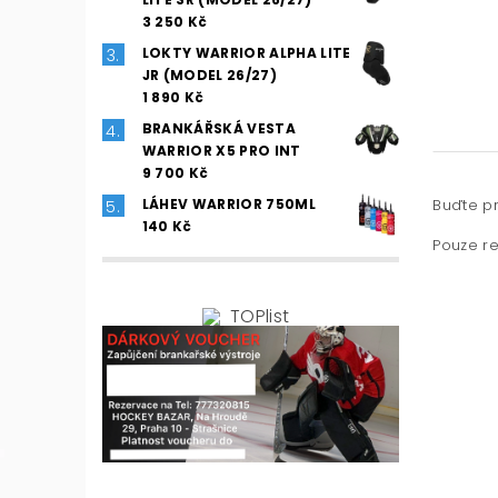
3 250 Kč
LOKTY WARRIOR ALPHA LITE
JR (MODEL 26/27)
1 890 Kč
BRANKÁŘSKÁ VESTA
WARRIOR X5 PRO INT
9 700 Kč
Buďte pr
LÁHEV WARRIOR 750ML
140 Kč
Pouze re