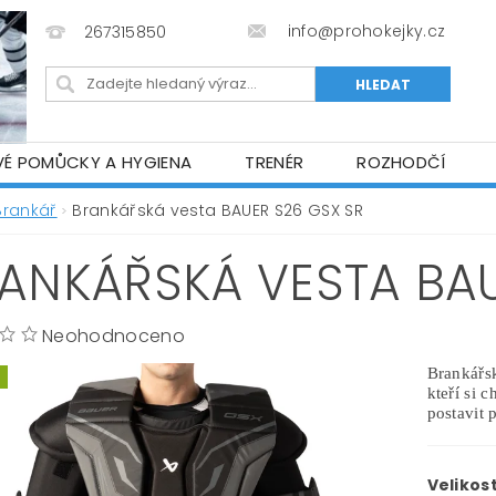
info@prohokejky.cz
267315850
VÉ POMŮCKY A HYGIENA
TRENÉR
ROZHODČÍ
IOR OBLEČENÍ
OBCHODNÍ PODMÍNKY
NAPIŠTE N
Brankář
Brankářská vesta BAUER S26 GSX SR
ANKÁŘSKÁ VESTA BAU
Neohodnoceno
Brankářs
kteří si c
postavit p
Velikost