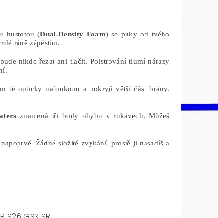
u hustotou (
Dual-Density Foam
) se puky od tvého
vrdé ráně zápěstím.
ebude nikde řezat ani tlačit. Polstrování tlumí nárazy
ní.
 tě opticky nafouknou a pokryjí větší část brány.
aters
znamená tři body ohybu v rukávech. Můžeš
napoprvé. Žádné složité zvykání, prostě ji nasadíš a
R S26 GSX SR