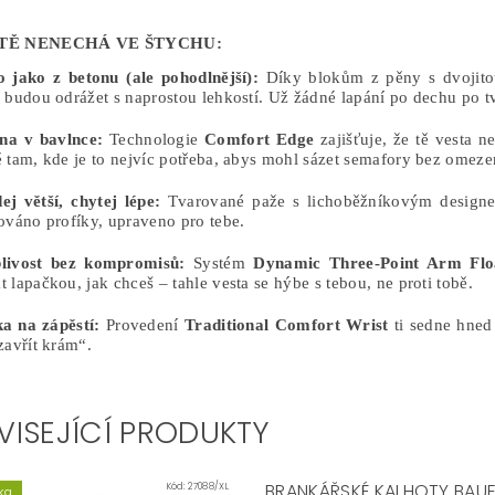
TĚ NENECHÁ VE ŠTYCHU:
o jako z betonu (ale pohodlnější):
Díky blokům z pěny s dvojito
 budou odrážet s naprostou lehkostí. Už žádné lapání po dechu po t
a v bavlnce:
Technologie
Comfort Edge
zajišťuje, že tě vesta n
 tam, kde je to nejvíc potřeba, abys mohl sázet semafory bez omeze
ej větší, chytej lépe:
Tvarované paže s lichoběžníkovým designem
ováno profíky, upraveno pro tebe.
livost bez kompromisů:
Systém
Dynamic Three-Point Arm Flo
 lapačkou, jak chceš – tahle vesta se hýbe s tebou, ne proti tobě.
ka na zápěstí:
Provedení
Traditional Comfort Wrist
ti sedne hned 
zavřít krám“.
VISEJÍCÍ PRODUKTY
BRANKÁŘSKÉ KALHOTY BAUE
Kód:
27088/XL
ka