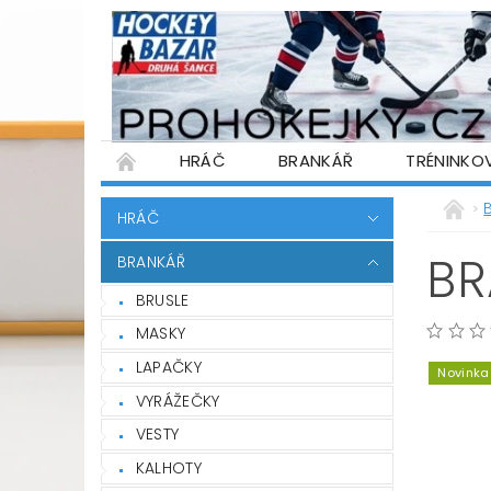
HRÁČ
BRANKÁŘ
TRÉNINKO
PŮJČOVNA HOKEJOVÉ VÝSTROJE
WARR
HRÁČ
PODMÍNKY OCHRANY OSOBNÍCH ÚDAJŮ
BR
BRANKÁŘ
BRUSLE
MASKY
LAPAČKY
Novinka
VYRÁŽEČKY
VESTY
KALHOTY