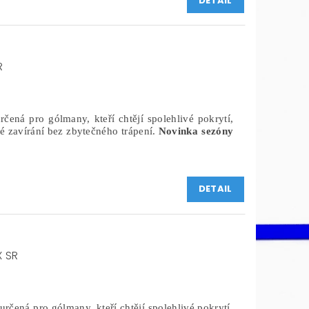
DETAIL
R
rčená pro gólmany, kteří chtějí spolehlivé pokrytí,
é zavírání bez zbytečného trápení.
Novinka sezóny
DETAIL
 SR
určená pro gólmany, kteří chtějí spolehlivé pokrytí,