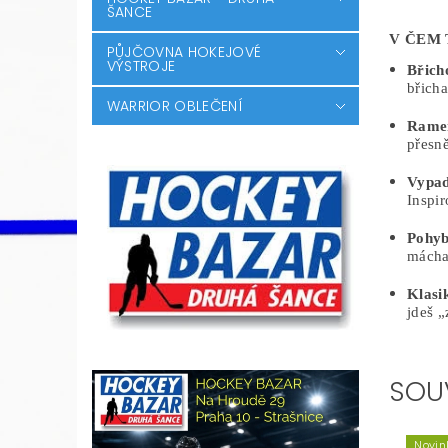
ŠANCE
V ČEM 
PŮJČOVNA HOKEJOVÉ
VÝSTROJE
Břich
břicha
WARRIOR OBLEČENÍ
Ramen
přesně
Vypad
Inspir
Pohyb
máchat
Klasi
jdeš „
SOU
Novin