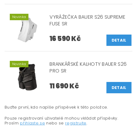
VYRÁŽEČKA BAUER S26 SUPREME
Novinka
FUSE SR
16 590 Kč
DETAIL
BRANKÁŘSKÉ KALHOTY BAUER S26
Novinka
PRO SR
11 690 Kč
DETAIL
Buďte první, kdo napíše příspěvek k této položce.
Pouze registrovaní uživatelé mohou vkládat příspěvky.
Prosím
přihlaste se
nebo se
registrujte
.