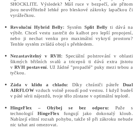
SHOCKLITE. Výsledek? Máš ruce v bezpečí, ale přitom
jsou neuvěřitelně lehké pro bleskové zákroky lapačkou či
vyrážečkou.
Revoluční Hybrid Belly:
Systém
Split Belly
ti dává na
výběr. Chceš vestu zastrčit do kalhot pro lepší propojení,
nebo ji nechat venku pro maximální vykrytí prostoru?
Tenhle systém zvládá obojí s přehledem.
Nezastavitelný v RVH:
Speciální polstrování v oblasti
šikmých břišních svalů a tricepsů ti dává extra jistotu
v
RVH postavení
. Už žádné "propadlé" puky mezi tebou a
tyčkou.
Záda v klidu a chladu:
Díky chrániči páteře
Dual
AIRFLOW
vzduch volně proudí pod vestou. I když budeš
v páté sérii nájezdů, tvoje tělo zůstane v optimální teplotě.
HingeFlex – Ohýbej se bez odporu:
Paže s
technologií
HingeFlex
fungují jako dokonalý kloub.
Nabízejí elitní rozsah pohybu, takže tě při zákroku nebude
nic tahat ani omezovat.