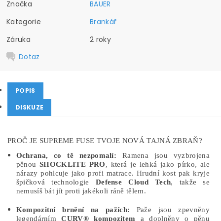
Značka
BAUER
Kategorie
Brankář
Záruka
2 roky
Dotaz
POPIS
DISKUZE
PROČ JE SUPREME FUSE TVOJE NOVÁ TAJNÁ ZBRAŇ?
Ochrana, co tě nezpomalí:
Ramena jsou vyzbrojena
pěnou
SHOCKLITE PRO
, která je lehká jako pírko, ale
nárazy pohlcuje jako profi matrace. Hrudní kost pak kryje
špičková technologie
Defense Cloud Tech
, takže se
nemusíš bát jít proti jakékoli ráně tělem.
Kompozitní brnění na pažích:
Paže jsou zpevněny
legendárním
CURV® kompozitem
a doplněny o pěnu