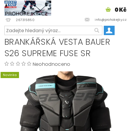
0 Kč
info@prohokejky.cz
267315850
BRANKÁŘSKÁ VESTA BAUER
S26 SUPREME FUSE SR
Neohodnoceno
Novinka