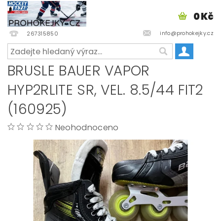
0 Kč
info@prohokejky.cz
267315850
BRUSLE BAUER VAPOR
HYP2RLITE SR, VEL. 8.5/44 FIT2
(160925)
Neohodnoceno