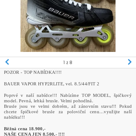
1
z 8
POZOR - TOP NABÍDKA!!!!
BAUER VAPOR HYP2RLITE, vel. 8.5/44/FIT 2
Poprvé v naší nabídce!!! Nabízíme TOP MODEL, špičkový
model. Pevná, lehká brusle. Velmi pohodlná.
Brusle jsou ve velmi dobrém, až zánovním stavu!!! Pokud
chcete špičkové brusle za poloviční cenu…využijte naší
nabídku!!!
Běžná cena 18.900,-
NAŠE CENA JEN 8.500,- !!!!