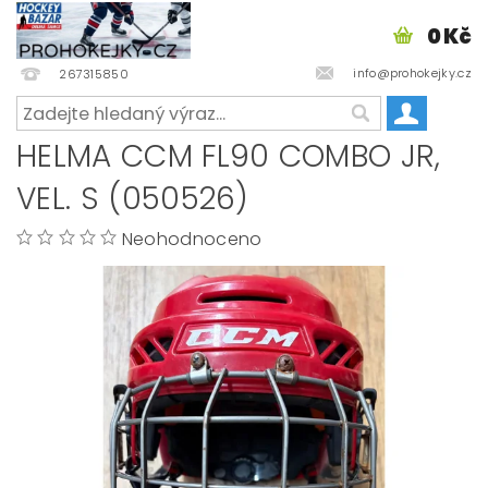
0 Kč
info@prohokejky.cz
267315850
HELMA CCM FL90 COMBO JR,
VEL. S (050526)
Neohodnoceno