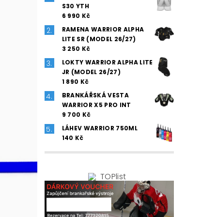
S30 YTH
6 990 Kč
RAMENA WARRIOR ALPHA
LITE SR (MODEL 26/27)
3 250 Kč
LOKTY WARRIOR ALPHA LITE
JR (MODEL 26/27)
1 890 Kč
BRANKÁŘSKÁ VESTA
WARRIOR X5 PRO INT
9 700 Kč
LÁHEV WARRIOR 750ML
140 Kč