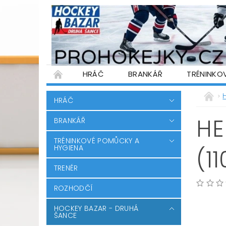
HRÁČ
BRANKÁŘ
TRÉNINKO
PŮJČOVNA HOKEJOVÉ VÝSTROJE
WARR
HRÁČ
PODMÍNKY OCHRANY OSOBNÍCH ÚDAJŮ
HE
BRANKÁŘ
TRÉNINKOVÉ POMŮCKY A
HYGIENA
(1
TRENÉR
ROZHODČÍ
HOCKEY BAZAR - DRUHÁ
ŠANCE