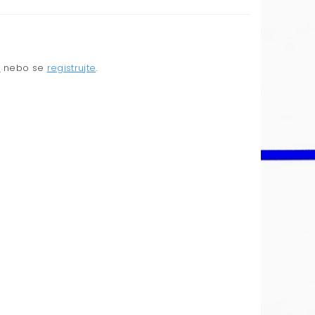
e
nebo se
registrujte
.