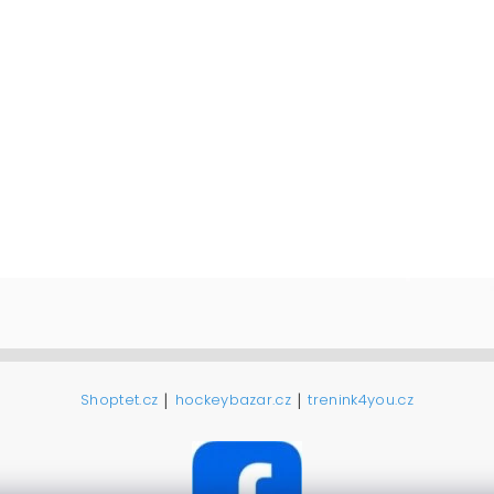
|
|
Shoptet.cz
hockeybazar.cz
trenink4you.cz