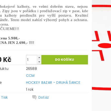
 hokejové kalhoty, ve velmi dobrém stavu, nejsou
. Zipy jsou v pořádku i prodlužovací zip v pase, kde
 kalhoty prodloužit pro vyšší postavu. Kvalitní
páteře. Tento model nabízí výborný pohyb a ochranu.
 cena.
ČUJEME!!!
cena 5.900,-
A JEN 2.690,- !!!!
0 Kč
duktu
26588
CCM
e
HOCKEY BAZAR - DRUHÁ ŠANCE
1 rok
Tisk
Dotaz