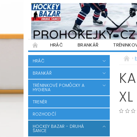
HRÁČ
BRANKÁŘ
TRÉNINKO
PŮJČOVNA HOKEJOVÉ VÝSTROJE
WARR
HRÁČ
PODMÍNKY OCHRANY OSOBNÍCH ÚDAJŮ
KA
BRANKÁŘ
TRÉNINKOVÉ POMŮCKY A
HYGIENA
XL
TRENÉR
ROZHODČÍ
HOCKEY BAZAR - DRUHÁ
ŠANCE