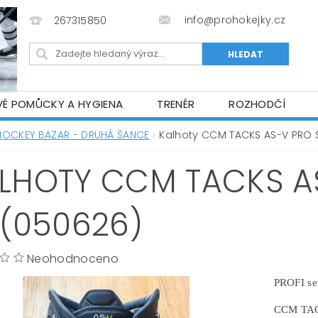
info@prohokejky.cz
267315850
VÉ POMŮCKY A HYGIENA
TRENÉR
ROZHODČÍ
IOR OBLEČENÍ
OBCHODNÍ PODMÍNKY
NAPIŠTE N
HOCKEY BAZAR - DRUHÁ ŠANCE
Kalhoty CCM TACKS AS-V PRO SR
LHOTY CCM TACKS AS
 (050626)
Neohodnoceno
PROFI se
CCM TAC