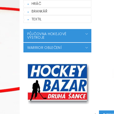
HRÁČ
BRANKÁŘ
TEXTIL
PŮJČOVNA HOKEJOVÉ
VÝSTROJE
WARRIOR OBLEČENÍ