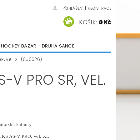
|
PŘIHLÁŠENÍ
REGISTRACE
KOŠÍK:
0 Kč
HOCKEY BAZAR - DRUHÁ ŠANCE
ÁM
KONTAKTY
, vel. XL (050626)
-V PRO SR, VEL.
niorské kalhoty
KS AS-V PRO, vel. XL