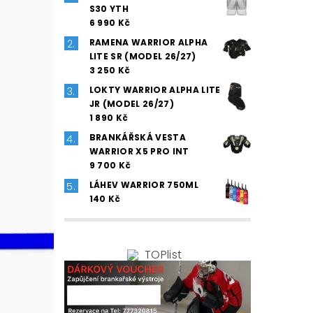
S30 YTH
6 990 Kč
RAMENA WARRIOR ALPHA
LITE SR (MODEL 26/27)
3 250 Kč
LOKTY WARRIOR ALPHA LITE
JR (MODEL 26/27)
1 890 Kč
BRANKÁŘSKÁ VESTA
WARRIOR X5 PRO INT
9 700 Kč
LÁHEV WARRIOR 750ML
140 Kč