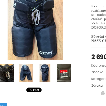
Kvalitní
roztrhané
se mohou
chránič 
Výhodná
DOPORU
Původní 
NAŠE CEN
2 69
Kód pro
Značka
Kategori
Záruka