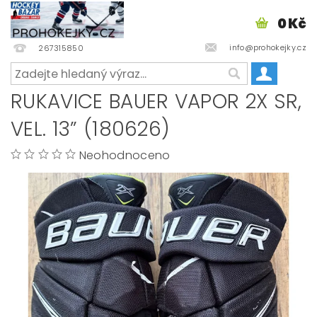
0 Kč
info@prohokejky.cz
267315850
RUKAVICE BAUER VAPOR 2X SR,
VEL. 13” (180626)
Neohodnoceno