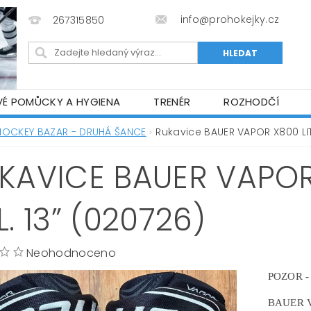
info@prohokejky.cz
267315850
VÉ POMŮCKY A HYGIENA
TRENÉR
ROZHODČÍ
IOR OBLEČENÍ
OBCHODNÍ PODMÍNKY
NAPIŠTE N
HOCKEY BAZAR - DRUHÁ ŠANCE
Rukavice BAUER VAPOR X800 LITE
KAVICE BAUER VAPOR 
L. 13” (020726)
Neohodnoceno
POZOR - 
BAUER V