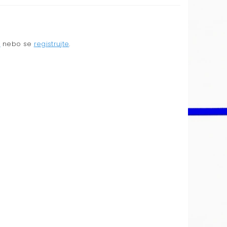
e
nebo se
registrujte
.