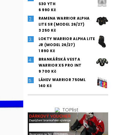
S30 YTH
6 990 Kč
RAMENA WARRIOR ALPHA
LITE SR (MODEL 26/27)
3 250 Kč
LOKTY WARRIOR ALPHA LITE
JR (MODEL 26/27)
1 890 Kč
BRANKÁŘSKÁ VESTA
WARRIOR X5 PRO INT
9 700 Kč
LÁHEV WARRIOR 750ML
140 Kč