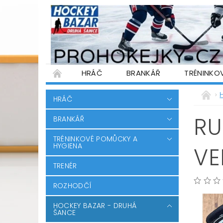
HRÁČ
BRANKÁŘ
TRÉNINKO
PŮJČOVNA HOKEJOVÉ VÝSTROJE
WARR
HRÁČ
PODMÍNKY OCHRANY OSOBNÍCH ÚDAJŮ
RU
BRANKÁŘ
TRÉNINKOVÉ POMŮCKY A
HYGIENA
VE
TRENÉR
ROZHODČÍ
HOCKEY BAZAR - DRUHÁ
ŠANCE