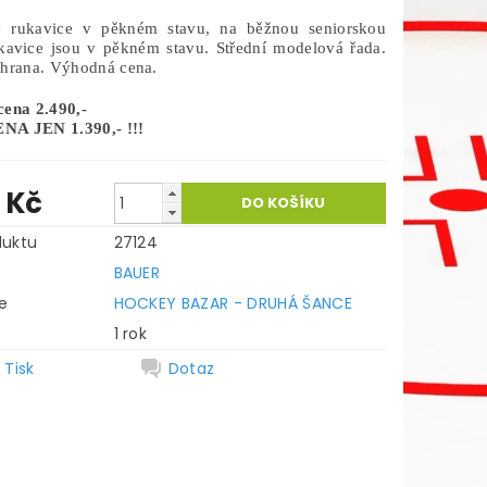
é rukavice v pěkném stavu, na běžnou seniorskou
kavice jsou v pěkném stavu. Střední modelová řada.
chrana. Výhodná cena.
cena 2.490,-
A JEN 1.390,- !!!
0 Kč
duktu
27124
BAUER
e
HOCKEY BAZAR - DRUHÁ ŠANCE
1 rok
Tisk
Dotaz