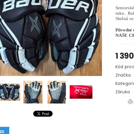
Seniorsk
ruku. Ru
Slušná o
Původní 
NAŠE CEN
1 39
Kód pro
Značka
Kategori
Záruka
ZE