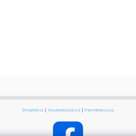
|
|
Shoptet.cz
hockeybazar.cz
trenink4you.cz