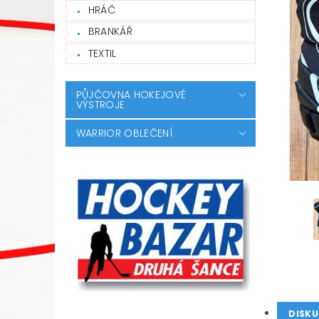
HRÁČ
BRANKÁŘ
TEXTIL
PŮJČOVNA HOKEJOVÉ
VÝSTROJE
WARRIOR OBLEČENÍ
DISKU