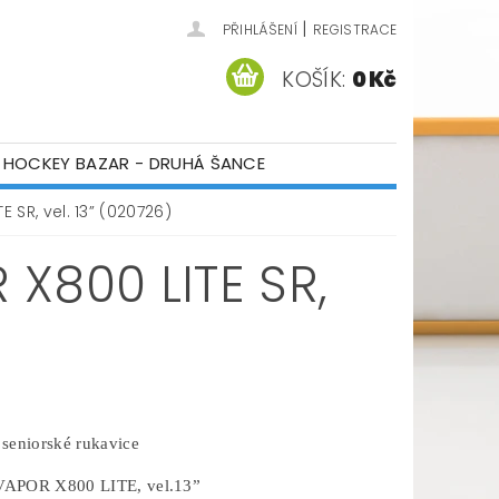
|
PŘIHLÁŠENÍ
REGISTRACE
KOŠÍK:
0 Kč
HOCKEY BAZAR - DRUHÁ ŠANCE
ÁM
KONTAKTY
 SR, vel. 13” (020726)
X800 LITE SR,
seniorské rukavice
APOR X800 LITE, vel.13”