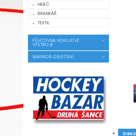
HRÁČ
BRANKÁŘ
TEXTIL
PŮJČOVNA HOKEJOVÉ
VÝSTROJE
WARRIOR OBLEČENÍ
DISKU