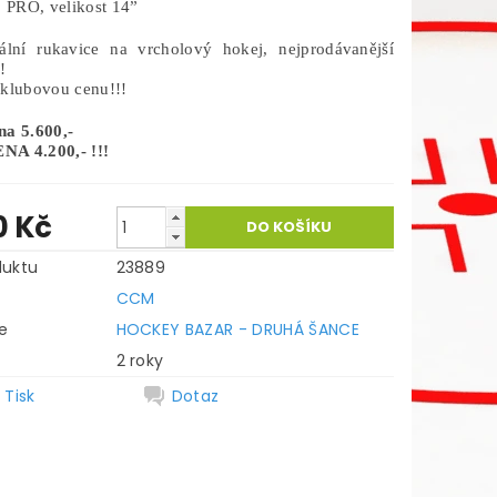
PRO, velikost 14”
nální rukavice na vrcholový hokej, nejprodávanější
!!
 klubovou cenu!!!
na 5.600,-
A 4.200,- !!!
0 Kč
duktu
23889
CCM
e
HOCKEY BAZAR - DRUHÁ ŠANCE
2 roky
Tisk
Dotaz