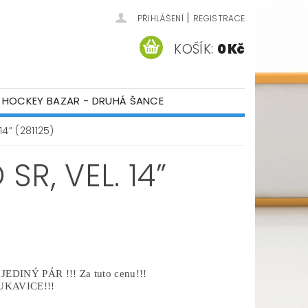
|
PŘIHLÁŠENÍ
REGISTRACE
KOŠÍK:
0 Kč
HOCKEY BAZAR - DRUHÁ ŠANCE
ÁM
KONTAKTY
4” (281125)
R, VEL. 14”
JEDINÝ PÁR !!! Za tuto cenu!!!
KAVICE!!!