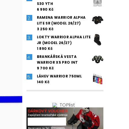
S30 YTH
6 990 Kč
RAMENA WARRIOR ALPHA
LITE SR (MODEL 26/27)
3 250 Kč
LOKTY WARRIOR ALPHA LITE
JR (MODEL 26/27)
1 890 Kč
BRANKÁŘSKÁ VESTA
WARRIOR X5 PRO INT
9 700 Kč
LÁHEV WARRIOR 750ML
140 Kč