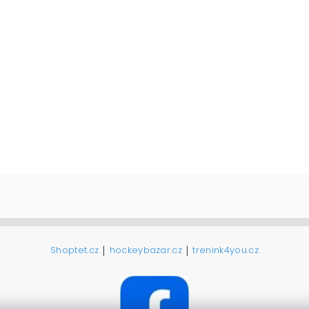
|
|
Shoptet.cz
hockeybazar.cz
trenink4you.cz