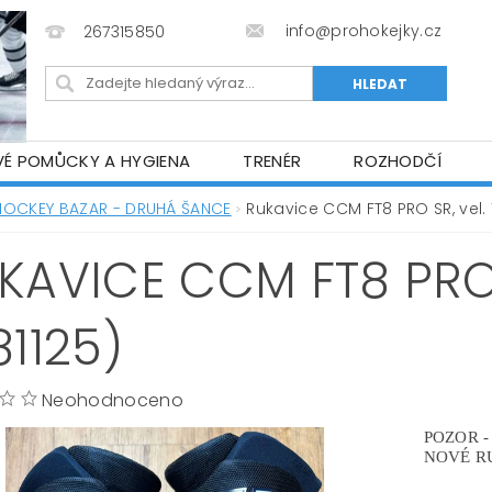
info@prohokejky.cz
267315850
VÉ POMŮCKY A HYGIENA
TRENÉR
ROZHODČÍ
IOR OBLEČENÍ
OBCHODNÍ PODMÍNKY
NAPIŠTE N
HOCKEY BAZAR - DRUHÁ ŠANCE
Rukavice CCM FT8 PRO SR, vel. 1
KAVICE CCM FT8 PRO S
81125)
Neohodnoceno
POZOR - 
NOVÉ RU