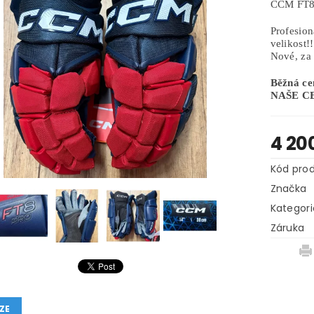
CCM FT8 
Profesio
velikost!
Nové, za
Běžná ce
NAŠE CEN
4 20
Kód pro
Značka
Kategori
Záruka
ZE