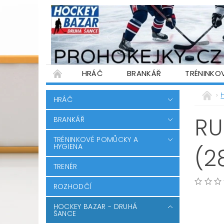
HRÁČ
BRANKÁŘ
TRÉNINKO
PŮJČOVNA HOKEJOVÉ VÝSTROJE
WARR
HRÁČ
PODMÍNKY OCHRANY OSOBNÍCH ÚDAJŮ
RU
BRANKÁŘ
TRÉNINKOVÉ POMŮCKY A
HYGIENA
(2
TRENÉR
ROZHODČÍ
HOCKEY BAZAR - DRUHÁ
ŠANCE