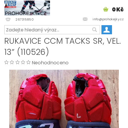
0 Kč
info@prohokejky.cz
267315850
RUKAVICE CCM TACKS SR, VEL.
13” (110526)
Neohodnoceno