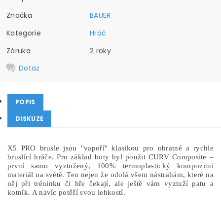
Značka
BAUER
Kategorie
Hráč
Záruka
2 roky
Dotaz
POPIS
DISKUZE
X5 PRO brusle jsou "vapoří" klasikou pro obratné a rychle
bruslící hráče. Pro základ boty byl použit CURV Composite –
první samo vyztužený, 100% termoplastický kompozitní
materiál na světě. Ten nejen že odolá všem nástrahám, které na
něj při tréninku či hře čekají, ale ještě vám vyztuží patu a
kotník. A navíc potěší svou lehkostí.