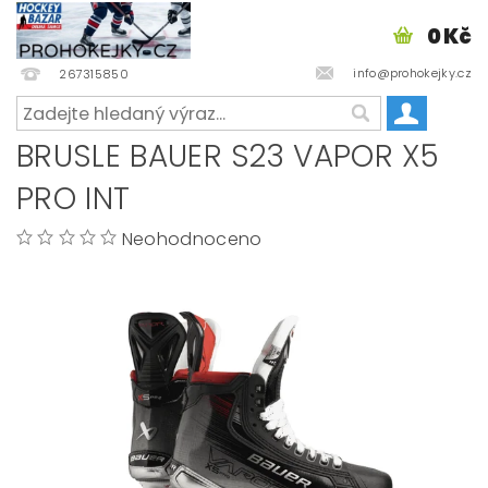
0 Kč
info@prohokejky.cz
267315850
BRUSLE BAUER S23 VAPOR X5
PRO INT
Neohodnoceno