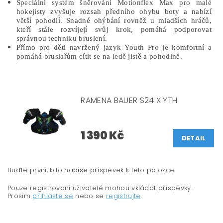
Speciální systém šněrování Motionflex Max pro malé
hokejisty zvyšuje rozsah předního ohybu boty a nabízí
větší pohodlí. Snadné ohýbání rovněž u mladších hráčů,
kteří stále rozvíjejí svůj krok, pomáhá podporovat
správnou techniku bruslení.
Přímo pro děti navržený jazyk Youth Pro je komfortní a
pomáhá bruslařům cítit se na ledě jistě a pohodlně.
RAMENA BAUER S24 X YTH
1 390 Kč
DETAIL
Buďte první, kdo napíše příspěvek k této položce.
Pouze registrovaní uživatelé mohou vkládat příspěvky.
Prosím
přihlaste se
nebo se
registrujte
.