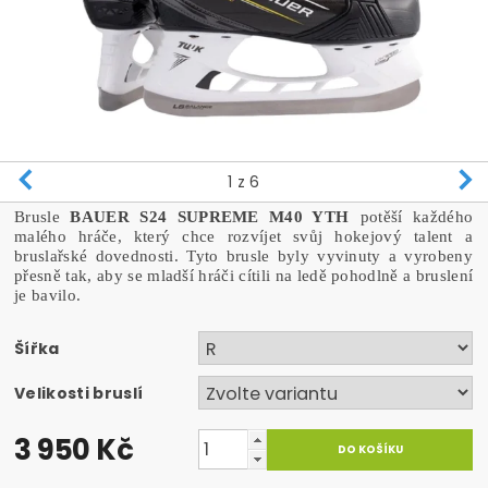
1
z 6
Brusle
BAUER S24 SUPREME M40 YTH
potěší každého
malého hráče, který chce rozvíjet svůj hokejový talent a
bruslařské dovednosti. Tyto brusle byly vyvinuty a vyrobeny
přesně tak, aby se mladší hráči cítili na ledě pohodlně a bruslení
je bavilo.
Šířka
Velikosti bruslí
3 950 Kč