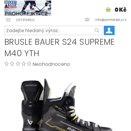
0 Kč
info@prohokejky.cz
267315850
BRUSLE BAUER S24 SUPREME
M40 YTH
Neohodnoceno