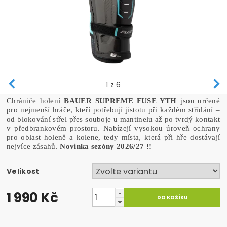
1
z 6
Chrániče holení
BAUER SUPREME FUSE YTH
jsou určené
pro nejmenší hráče, kteří potřebují jistotu při každém střídání –
od blokování střel přes souboje u mantinelu až po tvrdý kontakt
v předbrankovém prostoru. Nabízejí vysokou úroveň ochrany
pro oblast holeně a kolene, tedy místa, která při hře dostávají
nejvíce zásahů.
Novinka sezóny 2026/27 !!
Velikost
1 990 Kč