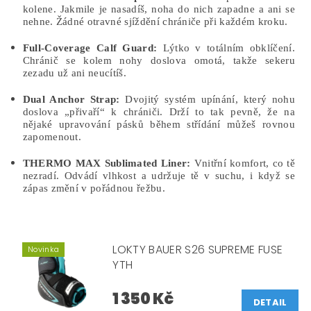
kolene. Jakmile je nasadíš, noha do nich zapadne a ani se
nehne. Žádné otravné sjíždění chrániče při každém kroku.
Full-Coverage Calf Guard:
Lýtko v totálním obklíčení.
Chránič se kolem nohy doslova omotá, takže sekeru
zezadu už ani neucítíš.
Dual Anchor Strap:
Dvojitý systém upínání, který nohu
doslova „přivaří“ k chrániči. Drží to tak pevně, že na
nějaké upravování pásků během střídání můžeš rovnou
zapomenout.
THERMO MAX Sublimated Liner:
Vnitřní komfort, co tě
nezradí. Odvádí vlhkost a udržuje tě v suchu, i když se
zápas změní v pořádnou řežbu.
LOKTY BAUER S26 SUPREME FUSE
Novinka
YTH
1 350 Kč
DETAIL