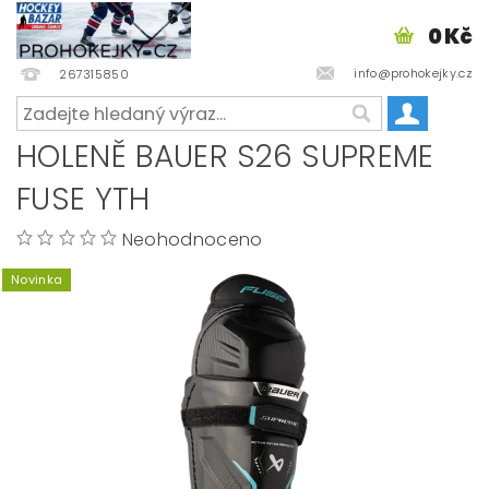
0 Kč
info@prohokejky.cz
267315850
HOLENĚ BAUER S26 SUPREME
FUSE YTH
Neohodnoceno
Novinka