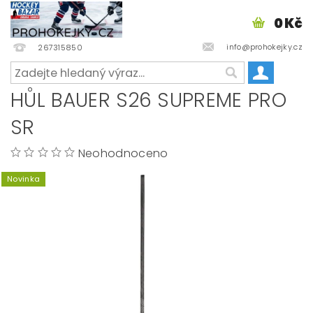
0 Kč
info@prohokejky.cz
267315850
HŮL BAUER S26 SUPREME PRO
SR
Neohodnoceno
Novinka