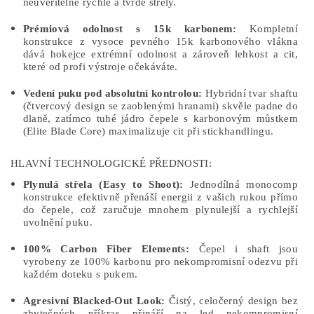
neuvěřitelně rychlé a tvrdé střely.
Prémiová odolnost s 15k karbonem:
Kompletní
konstrukce z vysoce pevného 15k karbonového vlákna
dává hokejce extrémní odolnost a zároveň lehkost a cit,
které od profi výstroje očekáváte.
Vedení puku pod absolutní kontrolou:
Hybridní tvar shaftu
(čtvercový design se zaoblenými hranami) skvěle padne do
dlaně, zatímco tuhé jádro čepele s karbonovým můstkem
(Elite Blade Core) maximalizuje cit při stickhandlingu.
HLAVNÍ TECHNOLOGICKÉ PŘEDNOSTI:
Plynulá střela (Easy to Shoot):
Jednodílná monocomp
konstrukce efektivně přenáší energii z vašich rukou přímo
do čepele, což zaručuje mnohem plynulejší a rychlejší
uvolnění puku.
100% Carbon Fiber Elements:
Čepel i shaft jsou
vyrobeny ze 100% karbonu pro nekompromisní odezvu při
každém doteku s pukem.
Agresivní Blacked-Out Look:
Čistý, celočerný design bez
zbytečných příkras přináší na led nekompromisní