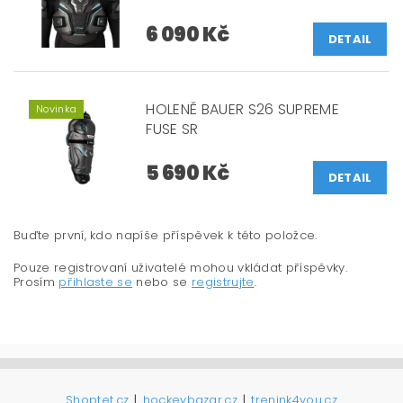
6 090 Kč
DETAIL
HOLENĚ BAUER S26 SUPREME
Novinka
FUSE SR
5 690 Kč
DETAIL
Buďte první, kdo napíše příspěvek k této položce.
Pouze registrovaní uživatelé mohou vkládat příspěvky.
Prosím
přihlaste se
nebo se
registrujte
.
|
|
Shoptet.cz
hockeybazar.cz
trenink4you.cz