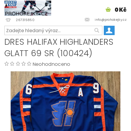
0 Kč
info@prohokejky.cz
267315850
DRES HALIFAX HIGHLANDERS
GLATT 69 SR (100424)
Neohodnoceno