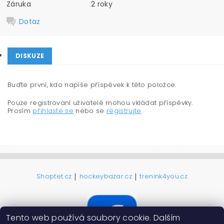
Záruka
2 roky
Dotaz
DISKUZE
Buďte první, kdo napíše příspěvek k této položce.
Pouze registrovaní uživatelé mohou vkládat příspěvky.
Prosím
přihlaste se
nebo se
registrujte
.
|
|
Shoptet.cz
hockeybazar.cz
trenink4you.cz
Tento web používá soubory cookie. Dalším