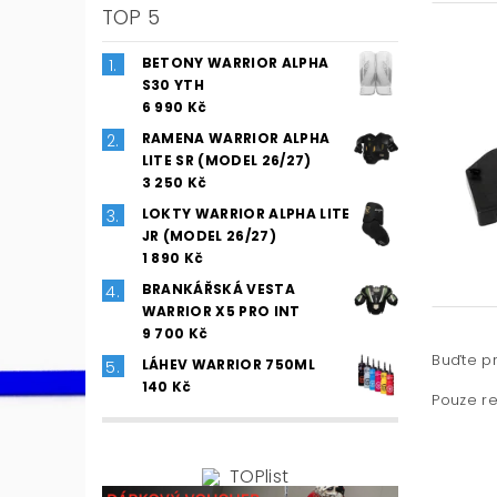
TOP 5
BETONY WARRIOR ALPHA
S30 YTH
6 990 Kč
RAMENA WARRIOR ALPHA
LITE SR (MODEL 26/27)
3 250 Kč
LOKTY WARRIOR ALPHA LITE
JR (MODEL 26/27)
1 890 Kč
BRANKÁŘSKÁ VESTA
WARRIOR X5 PRO INT
9 700 Kč
Buďte pr
LÁHEV WARRIOR 750ML
140 Kč
Pouze re