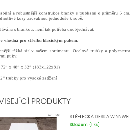
tabilní a robustnější konstrukce branky s trubkami o průměru 5 c
ednotlivé kusy zacvaknou jednoduše k sobě.
odávána s brankou, není tak potřeba doobjednávat.
e vhodná pro střelbu klasickým pukem.
enější těžká síť v našem sortimentu. Ocelové trubky a polyestero
ými puky.
: 72” x 48” x 32” (183x122x81)
 2” trubky pro vysoké zatížení
VISEJÍCÍ PRODUKTY
STŘELECKÁ DESKA WINNWE
Kód:
10950
Skladem
(1 ks)