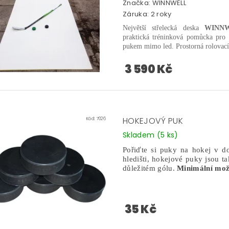
Značka:
WINNWELL
Záruka: 2 roky
Největší střelecká deska
WINN
praktická
tréninková pomůcka pro ho
pukem mimo led.
Prostorná rolovac
3 590 Kč
HOKEJOVÝ PUK
Kód:
7026
Skladem
(5 ks)
Pořiďte si puky na hokej v do
hledišti, hokejové puky jsou
důležitém gólu.
Minimální možn
35 Kč