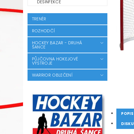
DESINFEKCE
TRENÉR
ROZHODČÍ
HOCKEY BAZAR - DRUHÁ
ŠANCE
PŮJČOVNA HOKEJOVÉ
VÝSTROJE
WARRIOR OBLEČENÍ
POPIS
DISKU