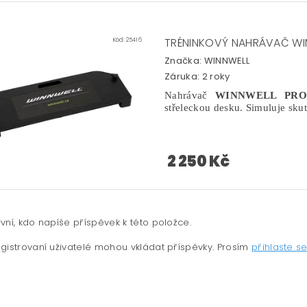
TRÉNINKOVÝ NAHRÁVAČ WI
Kód:
25416
Značka:
WINNWELL
Záruka: 2 roky
Nahrávač
WINNWELL PRO
střeleckou desku. Simuluje sku
2 250 Kč
vní, kdo napíše příspěvek k této položce.
gistrovaní uživatelé mohou vkládat příspěvky. Prosím
přihlaste s