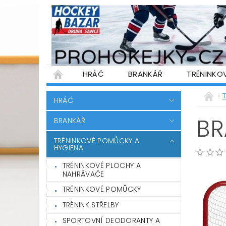
HRÁČ
BRANKÁŘ
TRÉNINKO
PŮJČOVNA HOKEJOVÉ VÝSTROJE
WARR
HRÁČ
PODMÍNKY OCHRANY OSOBNÍCH ÚDAJŮ
BR
BRANKÁŘ
TRÉNINKOVÉ POMŮCKY A
HYGIENA
TRÉNINKOVÉ PLOCHY A
NAHRÁVAČE
TRÉNINKOVÉ POMŮCKY
TRÉNINK STŘELBY
SPORTOVNÍ DEODORANTY A