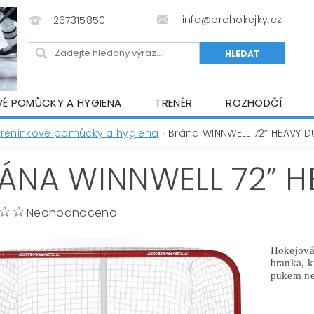
info@prohokejky.cz
267315850
VÉ POMŮCKY A HYGIENA
TRENÉR
ROZHODČÍ
IOR OBLEČENÍ
OBCHODNÍ PODMÍNKY
NAPIŠTE N
Tréninkové pomůcky a hygiena
Brána WINNWELL 72” HEAVY D
ÁNA WINNWELL 72” H
Neohodnoceno
Hokejová
branka, k
pukem n