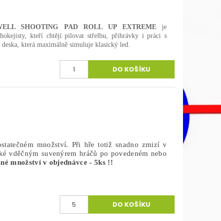
WELL SHOOTING PAD ROLL UP EXTREME
je
kejisty, kteří chtějí pilovat střelbu, přihrávky i práci s
í deska, která maximálně simuluje klasický led.
statečném množství. Při hře totiž snadno zmizí v
 také vděčným suvenýrem hráčů po povedeném nebo
é množství v objednávce - 5ks !!