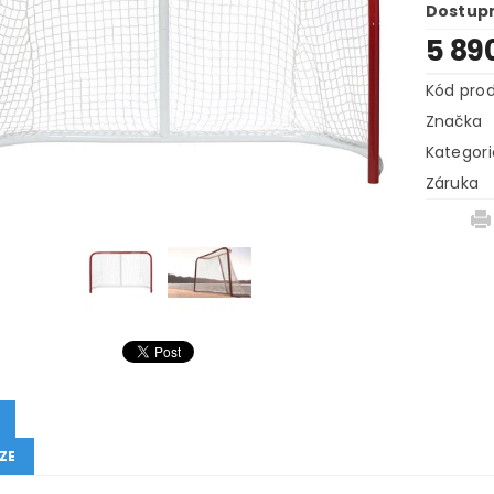
Dostup
5 89
Kód pro
Značka
Kategori
Záruka
ZE