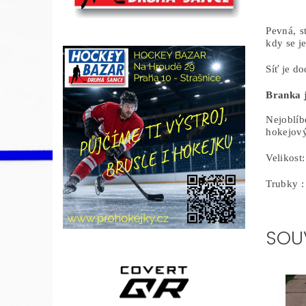
Pevná, s
kdy se j
Síť je d
Branka j
Nejoblíb
hokejov
Velikost
Trubky :
SOU