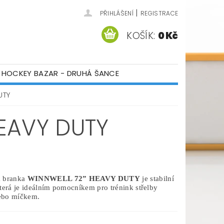
|
PŘIHLÁŠENÍ
REGISTRACE
KOŠÍK:
0 Kč
HOCKEY BAZAR - DRUHÁ ŠANCE
ÁM
KONTAKTY
UTY
EAVY DUTY
 branka
WINNWELL 72” HEAVY DUTY
je stabilní
terá je ideálním pomocníkem pro trénink střelby
ebo míčkem.