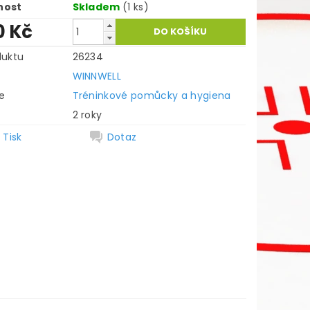
nost
Skladem
(1 ks)
0 Kč
duktu
26234
WINNWELL
e
Tréninkové pomůcky a hygiena
2 roky
Tisk
Dotaz