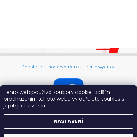
|
|
Shoptet.cz
hockeybazar.cz
trenink4you.cz
Tento web používá soubory cookie. Dalším
procházením tohoto webu vyjadřujete souhlas s
jejich používáním.
NASTAVENÍ
2026 ©
ProHokejky.cz
, všechna práva vyhrazena