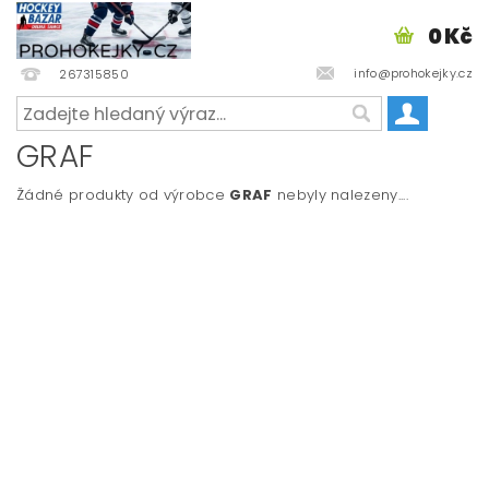
0 Kč
info@prohokejky.cz
267315850
GRAF
Žádné produkty od výrobce
GRAF
nebyly nalezeny....