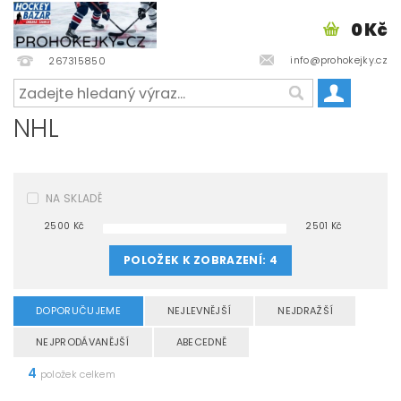
0 Kč
info@prohokejky.cz
267315850
NHL
NA SKLADĚ
2500
Kč
2501
Kč
POLOŽEK K ZOBRAZENÍ:
4
DOPORUČUJEME
NEJLEVNĚJŠÍ
NEJDRAŽŠÍ
NEJPRODÁVANĚJŠÍ
ABECEDNĚ
4
položek celkem