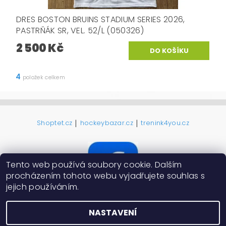
DRES BOSTON BRUINS STADIUM SERIES 2026,
PASTRŇÁK SR, VEL. 52/L (050326)
2 500 Kč
4
položek celkem
|
|
Shoptet.cz
hockeybazar.cz
trenink4you.cz
Tento web používá soubory cookie. Dalším
procházením tohoto webu vyjadřujete souhlas s
jejich používáním.
NASTAVENÍ