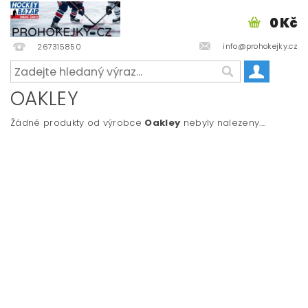
0 Kč
info@prohokejky.cz
267315850
OAKLEY
Žádné produkty od výrobce
Oakley
nebyly nalezeny....