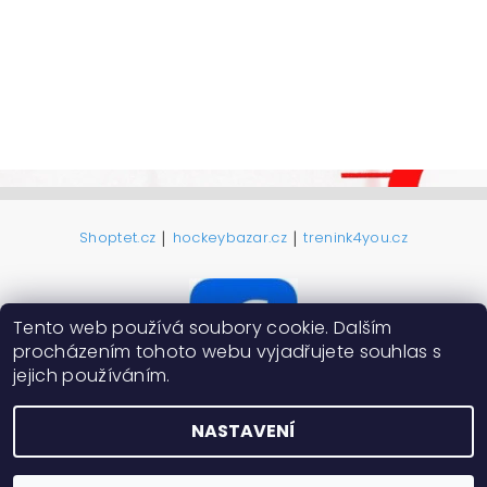
|
|
Shoptet.cz
hockeybazar.cz
trenink4you.cz
Tento web používá soubory cookie. Dalším
procházením tohoto webu vyjadřujete souhlas s
jejich používáním.
NASTAVENÍ
2026 ©
ProHokejky.cz
, všechna práva vyhrazena