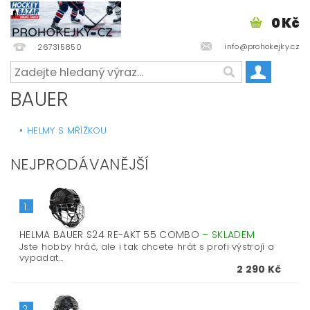
0 Kč
info@prohokejky.cz
267315850
BAUER
HELMY S MŘÍŽKOU
NEJPRODÁVANĚJŠÍ
1.
HELMA BAUER S24 RE-AKT 55 COMBO
–
SKLADEM
Jste hobby hráč, ale i tak chcete hrát s profi výstrojí a
vypadat...
2 290 Kč
2.