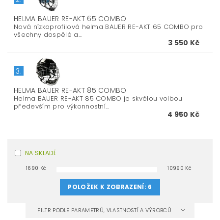
HELMA BAUER RE-AKT 65 COMBO
Nová nízkoprofilová helma BAUER RE-AKT 65 COMBO pro
všechny dospělé a...
3 550 Kč
3.
HELMA BAUER RE-AKT 85 COMBO
Helma BAUER RE-AKT 85 COMBO je skvělou volbou
především pro výkonnostní...
4 950 Kč
NA SKLADĚ
1690
Kč
10990
Kč
POLOŽEK K ZOBRAZENÍ:
6
FILTR PODLE PARAMETRŮ, VLASTNOSTÍ A VÝROBCŮ