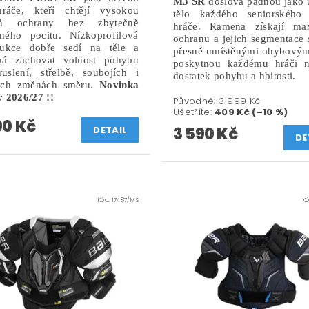
M3 SR
doslova padnou jako u
ráče, kteří chtějí vysokou
tělo každého seniorského
eň ochrany bez zbytečně
hráče. Ramena získají max
ného pocitu. Nízkoprofilová
ochranu a jejich segmentace 
rukce dobře sedí na těle a
přesně umístěnými ohybovým
á zachovat volnost pohybu
poskytnou každému hráči n
ruslení, střelbě, soubojích i
dostatek pohybu a hbitosti.
ých změnách směru.
Novinka
y 2026/27 !!
Původně:
3 999 Kč
Ušetříte
:
409 Kč (–10 %)
90 Kč
DETAIL
3 590 Kč
DE
Kód:
17487/M S
K