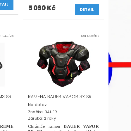
TAIL
5 090 Kč
DETAIL
d:
19400/M S
Kód:
19397/M S
M3 SR
RAMENA BAUER VAPOR 3X SR
Na dotaz
Značka:
BAUER
Záruka: 2 roky
PREME
Chrániče ramen
BAUER VAPOR