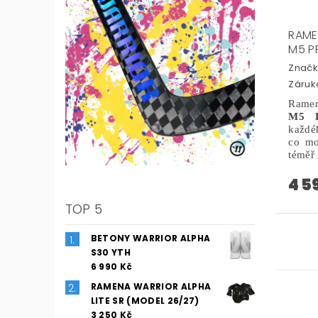
RAME
M5 P
Značk
Záruka
Ram
M5 
každéh
co mož
téměř 
4 5
TOP 5
BETONY WARRIOR ALPHA
S30 YTH
6 990 Kč
RAMENA WARRIOR ALPHA
LITE SR (MODEL 26/27)
3 250 Kč