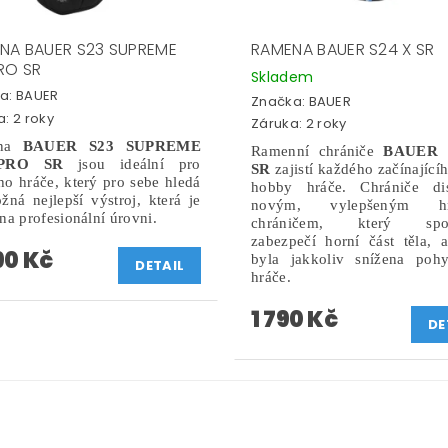
NA BAUER S23 SUPREME
RAMENA BAUER S24 X SR
RO SR
Skladem
a:
BAUER
Značka:
BAUER
: 2 roky
Záruka: 2 roky
ena
BAUER S23 SUPREME
Ramenní chrániče
BAUER 
PRO SR
jsou ideální pro
SR
zajistí každého začínající
o hráče, který pro sebe hledá
hobby hráče. Chrániče dis
ná nejlepší výstroj, která je
novým, vylepšeným hr
na profesionální úrovni.
chráničem, který spol
zabezpečí horní část těla, 
90 Kč
byla jakkoliv snížena pohy
DETAIL
hráče.
1 790 Kč
DE