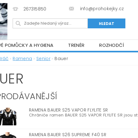
info@prohokejky.cz
267315850
VÉ POMŮCKY A HYGIENA
TRENÉR
ROZHODČÍ
IOR OBLEČENÍ
OBCHODNÍ PODMÍNKY
NAPIŠTE N
Hráč
Ramena
Senior
Bauer
UER
PRODÁVANĚJŠÍ
RAMENA BAUER S25 VAPOR FLYLITE SR
Chrániče ramen BAUER S25 VAPOR FLYLITE SR jsou stv
RAMENA BAUER S26 SUPREME F40 SR