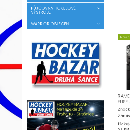
PŮJČOVNA HOKEJOVÉ
VÝSTROJE
WARRIOR OBLEČENÍ
Novin
RAME
FUSE
Značk
Záruka
Hok
SUPR