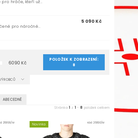
o hráče, kteří už...
5 090 Kč
ené pro náročné...
POLOŽEK K ZOBRAZENÍ:
6090
Kč
8
A VÝROBCŮ
ABECEDNĚ
1
1
8
Stránka
z
-
položek celkem
ód:
26899/M
Kód:
26890/M
Novinka