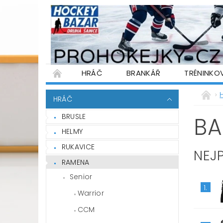
HRÁČ
BRANKÁŘ
TRÉNINKO
PŮJČOVNA HOKEJOVÉ VÝSTROJE
WARR
HRÁČ
PODMÍNKY OCHRANY OSOBNÍCH ÚDAJŮ
BRUSLE
BA
HELMY
RUKAVICE
NEJ
RAMENA
Senior
1.
Warrior
CCM