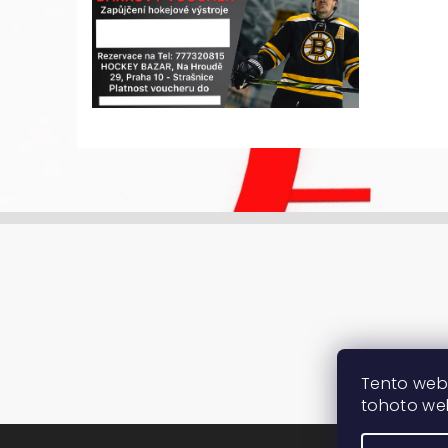
Tento web
tohoto web