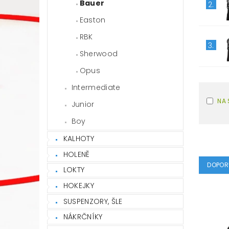
Bauer
2.
Easton
RBK
3.
Sherwood
Opus
Intermediate
NA 
Junior
Boy
KALHOTY
HOLENĚ
DOPOR
LOKTY
HOKEJKY
SUSPENZORY, ŠLE
NÁKRČNÍKY