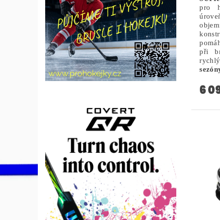
pro h
úrov
objem
konst
pomáh
při b
rychl
sezón
6 0