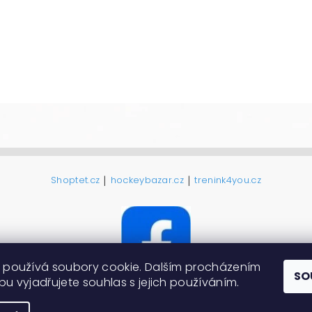
|
|
Shoptet.cz
hockeybazar.cz
trenink4you.cz
 používá soubory cookie. Dalším procházením
SO
u vyjadřujete souhlas s jejich používáním.