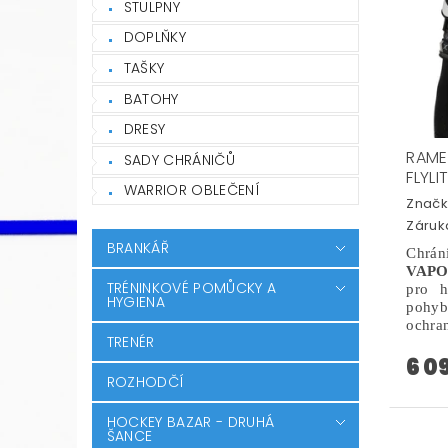
STULPNY
DOPLŇKY
TAŠKY
BATOHY
DRESY
RAME
SADY CHRÁNIČŮ
FLYLI
WARRIOR OBLEČENÍ
Značk
Záruka
BRANKÁŘ
Chrá
VAPO
TRÉNINKOVÉ POMŮCKY A
pro h
HYGIENA
pohy
ochra
TRENÉR
6 0
ROZHODČÍ
HOCKEY BAZAR - DRUHÁ
ŠANCE