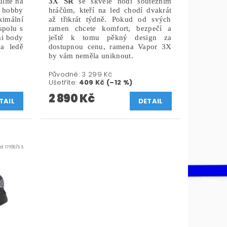
lité na
3X SR
se skvěle hodí soutěžním
 hobby
hráčům, kteří na led chodí dvakrát
imální
až třikrát týdně. Pokud od svých
spolu s
ramen chcete komfort, bezpečí a
i body
ještě k tomu pěkný design za
a ledě
dostupnou cenu, ramena Vapor 3X
by vám neměla uniknout.
Původně:
3 299 Kč
Ušetříte
:
409 Kč (–12 %)
2 890 Kč
TAIL
DETAIL
ód:
17160/S S