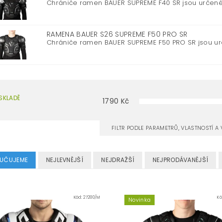
Chrániče ramen BAUER SUPREME F40 SR jsou určené pr
RAMENA BAUER S26 SUPREME F50 PRO SR
Chrániče ramen BAUER SUPREME F50 PRO SR jsou urč
SKLADĚ
1790
Kč
FILTR PODLE PARAMETRŮ, VLASTNOSTÍ 
UČUJEME
NEJLEVNĚJŠÍ
NEJDRAŽŠÍ
NEJPRODÁVANĚJŠÍ
Kód:
27280/M
K
Novinka