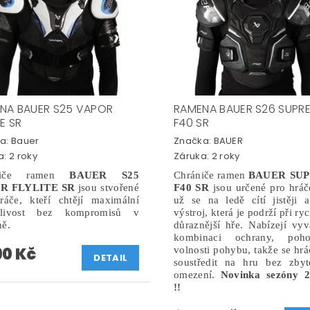
NA BAUER S25 VAPOR
RAMENA BAUER S26 SUPR
TE SR
F40 SR
a:
Bauer
Značka:
BAUER
: 2 roky
Záruka: 2 roky
niče ramen
BAUER S25
Chrániče ramen
BAUER SU
R FLYLITE SR
jsou stvořené
F40 SR
jsou určené pro hráče
ráče, kteří chtějí maximální
už se na ledě cítí jistěji a
blivost bez kompromisů v
výstroj, která je podrží při ryc
ně.
důraznější hře. Nabízejí vy
kombinaci ochrany, poh
90 Kč
volnosti pohybu, takže se hr
DETAIL
soustředit na hru bez zbyt
omezení.
Novinka sezóny 2
!!