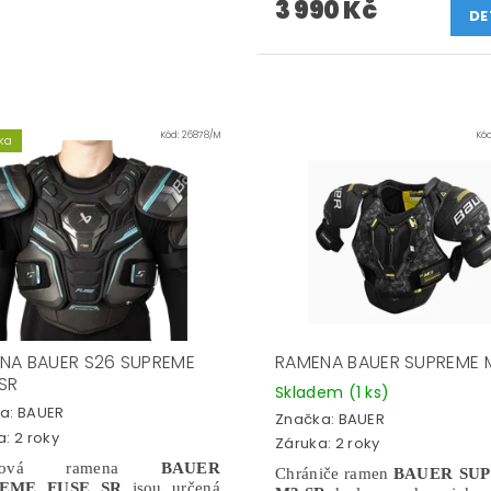
3 990 Kč
DE
Kód:
26878/M
Kó
ka
NA BAUER S26 SUPREME
RAMENA BAUER SUPREME 
 SR
Skladem
(1 ks)
a:
BAUER
Značka:
BAUER
: 2 roky
Záruka: 2 roky
ejová ramena
BAUER
Chrániče ramen
BAUER SU
EME FUSE SR
jsou určená