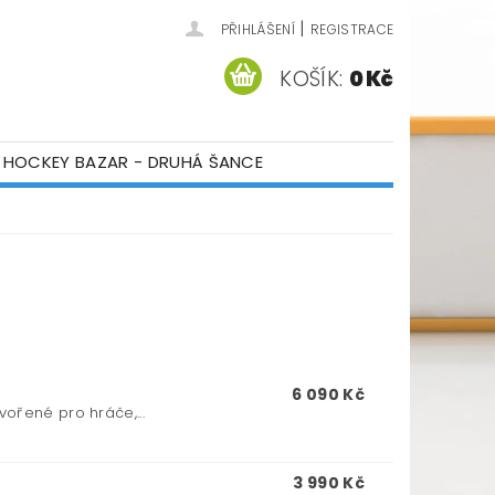
|
PŘIHLÁŠENÍ
REGISTRACE
KOŠÍK:
0 Kč
HOCKEY BAZAR - DRUHÁ ŠANCE
ÁM
KONTAKTY
6 090 Kč
ořené pro hráče,...
3 990 Kč