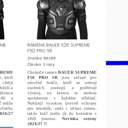
EME
RAMENA BAUER S26 SUPREME
F50 PRO SR
Značka:
BAUER
Záruka: 2 roky
PREME
Chrániče ramen
BAUER SUPREME
, kteří
F50 PRO SR
jsou určené pro
 chtějí
náročné hráče, kteří se nebojí
hlejší a
osobních soubojů a potřebují
váženou
výstroj, na kterou se mohou
odlí a
spolehnout v každém střídání.
áč může
Nabízejí vysokou úroveň ochrany
ečného
pro hrudník, záda i oblast ramen,
026/27
takže hráč může jít do kontaktu s
větší jistotou.
Novinka sezóny
2026/27 !!