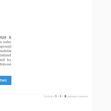
S24 X
ho nebo
ponují
udním
ehlivě
aniž by
blivost
TAIL
1
1
8
Stránka
z
-
položek celkem