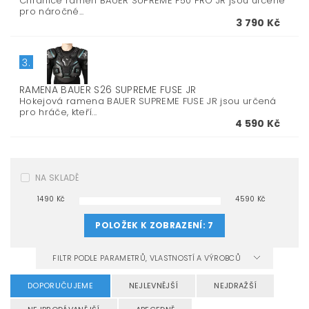
Chrániče ramen BAUER SUPREME F50 PRO JR jsou určené
pro náročné...
3 790 Kč
3.
RAMENA BAUER S26 SUPREME FUSE JR
Hokejová ramena BAUER SUPREME FUSE JR jsou určená
pro hráče, kteří...
4 590 Kč
NA SKLADĚ
1490
Kč
4590
Kč
POLOŽEK K ZOBRAZENÍ:
7
FILTR PODLE PARAMETRŮ, VLASTNOSTÍ A VÝROBCŮ
DOPORUČUJEME
NEJLEVNĚJŠÍ
NEJDRAŽŠÍ