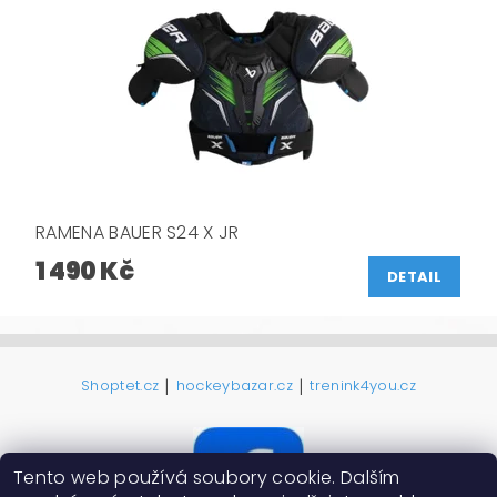
RAMENA BAUER S24 X JR
1 490 Kč
DETAIL
|
|
Shoptet.cz
hockeybazar.cz
trenink4you.cz
Tento web používá soubory cookie. Dalším