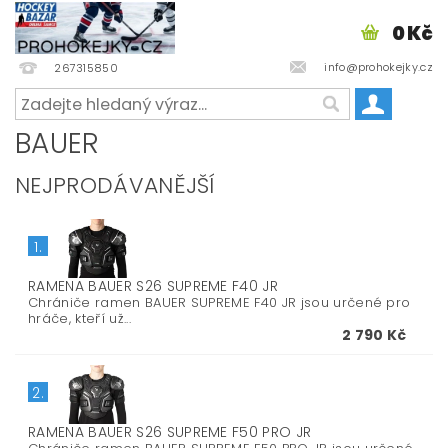
0 Kč
info@prohokejky.cz
267315850
BAUER
NEJPRODÁVANĚJŠÍ
1.
RAMENA BAUER S26 SUPREME F40 JR
Chrániče ramen BAUER SUPREME F40 JR jsou určené pro
hráče, kteří už...
2 790 Kč
2.
RAMENA BAUER S26 SUPREME F50 PRO JR