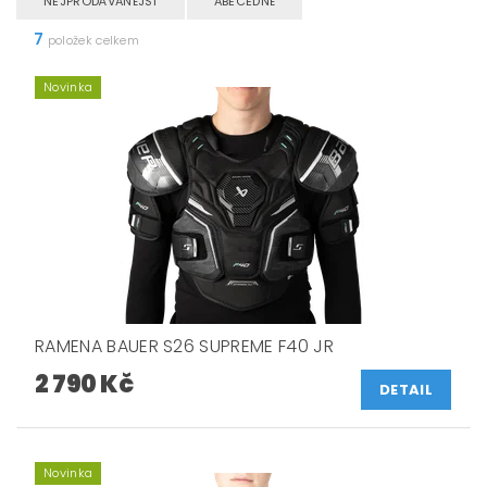
NEJPRODÁVANĚJŠÍ
ABECEDNĚ
7
položek celkem
Novinka
RAMENA BAUER S26 SUPREME F40 JR
2 790 Kč
DETAIL
Novinka