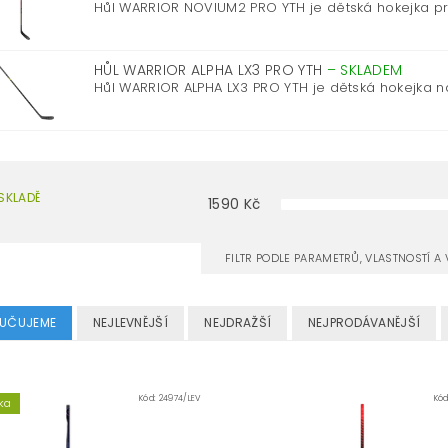
Hůl WARRIOR NOVIUM2 PRO YTH je dětská hokejka pro
HŮL WARRIOR ALPHA LX3 PRO YTH
–
SKLADEM
Hůl WARRIOR ALPHA LX3 PRO YTH je dětská hokejka na
SKLADĚ
1590
Kč
FILTR PODLE PARAMETRŮ, VLASTNOSTÍ 
UČUJEME
NEJLEVNĚJŠÍ
NEJDRAŽŠÍ
NEJPRODÁVANĚJŠÍ
Kód:
24974/LEV
Kó
ka