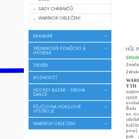
SADY CHRÁNIČŮ
WARRIOR OBLEČENÍ
BRANKÁŘ
HŮL 
TRÉNINKOVÉ POMŮCKY A
HYGIENA
Skla
Značk
TRENÉR
Záruka
ROZHODČÍ
WAR
YT
HOCKEY BAZAR - DRUHÁ
nejm
ŠANCE
spojit
uvoln
PŮJČOVNA HOKEJOVÉ
Řada 
VÝSTROJE
na ry
střel
WARRIOR OBLEČENÍ
hráčů
první,
puk 