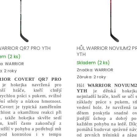
WARRIOR QR7 PRO YTH
HŮL WARRIOR NOVIUM2 P
YTH
dem
(2 ks)
Skladem
(2 ks)
a:
WARRIOR
Značka:
WARRIOR
: 2 roky
Záruka: 2 roky
RIOR COVERT QR7 PRO
H
je hokejka navržená pro
Hůl
WARRIOR NOVIUM2
enší hráče, kteří chtějí
YTH
je dětská hokejk
 rychlou práci s pukem, svižné
nejmladší hráče, kteří se učí 
ění střely a nízkou hmotnost.
základy práce s pukem, stř
Covert je typická zaměřením
vedení hole. Je navržená t
chlost a okamžitou reakci při
dětem poskytla snadné ovl
bě, takže hokejka skvěle sedí
jistější úchop a dobrý poc
m, kteří často zakončují z
každém pohybu na ledě. Dík
 střílí v pohybu a potřebují mít
pomáhá budovat správné náv
pod kontrolou i v tempu
od prvních tréninků a zápa