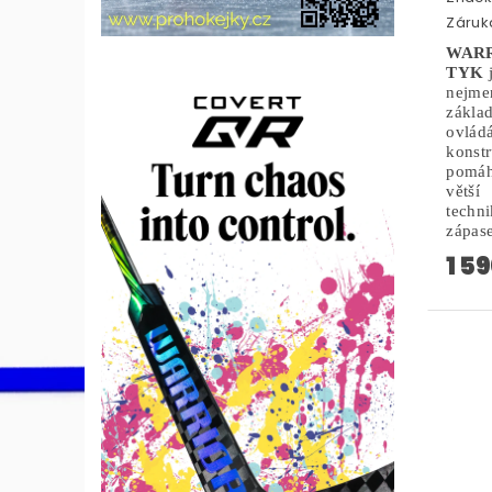
Záruka
WAR
TYK
j
nejmen
zákla
ovlá
konst
pomáh
větší
techn
zápas
1 5