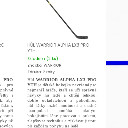
RO
HŮL WARRIOR ALPHA LX3 PRO
YTH
Skladem
(2 ks)
Značka:
WARRIOR
Záruka: 2 roky
 PRO
Hůl
WARRIOR ALPHA LX3 PRO
a pro
YTH
je dětská hokejka navržená pro
správné
nejmenší hráče, kteří se učí správné
elby i
návyky na ledě a chtějí lehkou,
ak, aby
dobře ovladatelnou a pohodlnou
ádání,
hůl. Díky nízké hmotnosti a snadné
it při
manipulaci pomáhá mladým
y tomu
hokejistům lépe pracovat s pukem,
yky už
zlepšovat techniku a získávat jistotu
sových
při každém pohybu na ledě.