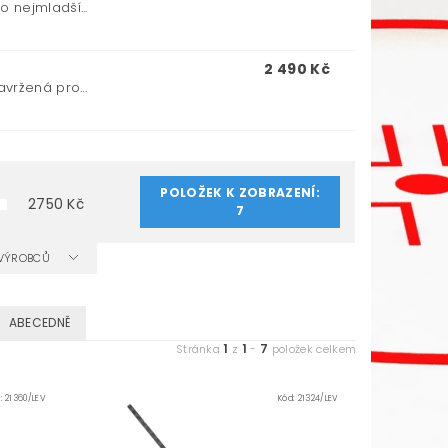
 nejmladší...
2 490 Kč
vržená pro...
POLOŽEK K ZOBRAZENÍ:
2750
Kč
7
A VÝROBCŮ
ABECEDNĚ
1
1
7
Stránka
z
-
položek celkem
d:
21360/LEV
Kód:
21324/LEV