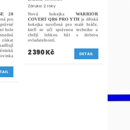
Záruka: 2 roky
SE 20
Nová hokejka
WARRIOR
ená pro
COVERT QR6 PRO YTH
je dětská
správné
hokejka navržená pro malé hráče,
ní hole
kteří se učí správnou techniku a
 snadná
chtějí lehkou hůl s dobrou
 získat
ovladatelností.
nadňují
2 390 Kč
réninků
DETAIL
ovinka
TAIL