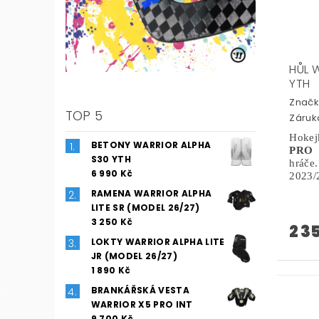
HŮL 
YTH
Značk
TOP 5
Záruka
Hoke
BETONY WARRIOR ALPHA
PRO
S30 YTH
hráč
6 990 Kč
2023/
RAMENA WARRIOR ALPHA
LITE SR (MODEL 26/27)
3 250 Kč
2 3
LOKTY WARRIOR ALPHA LITE
JR (MODEL 26/27)
1 890 Kč
BRANKÁŘSKÁ VESTA
WARRIOR X5 PRO INT
9 700 Kč