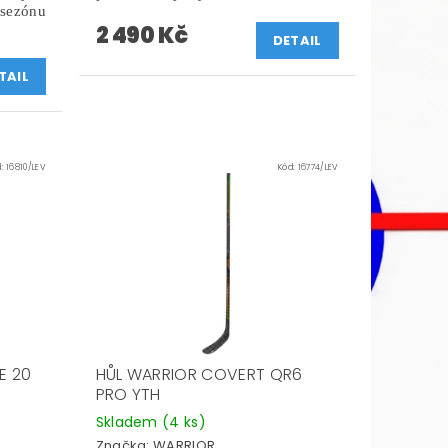
 sezónu
2 490 Kč
DETAIL
TAIL
d:
16810/LEV
Kód:
16774/LEV
E 20
HŮL WARRIOR COVERT QR6
PRO YTH
Skladem
(4 ks)
Značka:
WARRIOR