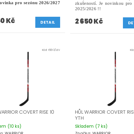
ovinka pro sezónu 2026/2027
zkušeností.
Je novinkou pro
2025/2026 !!
50 Kč
2 650 Kč
DETAIL
DE
Kód:
16813/LEV
Kó
WARRIOR COVERT RISE 10
HŮL WARRIOR COVERT RIS
YTH
dem
(10 ks)
Skladem
(7 ks)
a:
WARRIOR
Značka:
WARRIOR