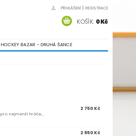
|
PŘIHLÁŠENÍ
REGISTRACE
KOŠÍK:
0 Kč
HOCKEY BAZAR - DRUHÁ ŠANCE
ÁM
KONTAKTY
2 750 Kč
ro nejmenší hráče,...
2 650 Kč