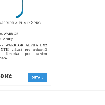
WARRIOR ALPHA LX2 PRO
a:
WARRIOR
: 2 roky
jka
WARRIOR ALPHA LX2
 YTH
určená pro nejmenší
e. Novinka pro sezónu
2024.
50 Kč
DETAIL