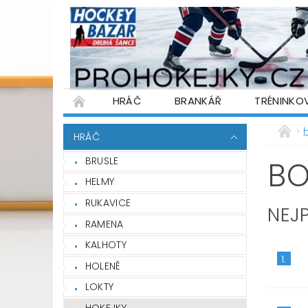
HRÁČ
BRANKÁŘ
TRÉNINKO
PŮJČOVNA HOKEJOVÉ VÝSTROJE
WARR
HRÁČ
PODMÍNKY OCHRANY OSOBNÍCH ÚDAJŮ
BRUSLE
BO
HELMY
RUKAVICE
NEJ
RAMENA
KALHOTY
1.
HOLENĚ
LOKTY
HOKEJKY