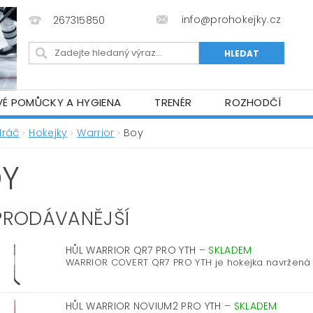
info@prohokejky.cz
267315850
VÉ POMŮCKY A HYGIENA
TRENÉR
ROZHODČÍ
IOR OBLEČENÍ
OBCHODNÍ PODMÍNKY
NAPIŠTE N
Hráč
Hokejky
Warrior
Boy
Y
PRODÁVANĚJŠÍ
HŮL WARRIOR QR7 PRO YTH
–
SKLADEM
WARRIOR COVERT QR7 PRO YTH je hokejka navržená p
HŮL WARRIOR NOVIUM2 PRO YTH
–
SKLADEM