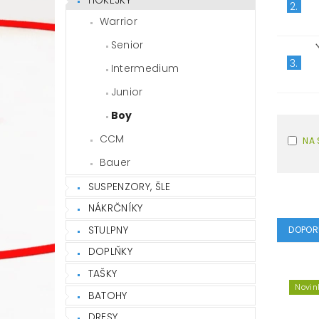
2.
Warrior
Senior
3.
Intermedium
Junior
Boy
CCM
NA 
Bauer
SUSPENZORY, ŠLE
NÁKRČNÍKY
STULPNY
DOPOR
DOPLŇKY
TAŠKY
Novin
BATOHY
DRESY