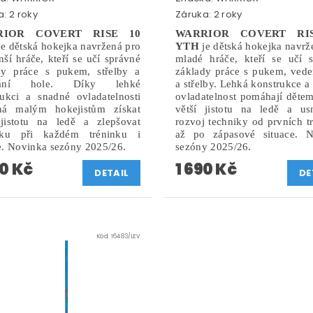
: 2 roky
Záruka: 2 roky
RIOR COVERT RISE 10
WARRIOR COVERT RI
e dětská hokejka navržená pro
YTH
je dětská hokejka navrž
ší hráče, kteří se učí správné
mladé hráče, kteří se učí 
dy práce s pukem, střelby a
základy práce s pukem, vede
dání hole. Díky lehké
a střelby. Lehká konstrukce a
rukci a snadné ovladatelnosti
ovladatelnost pomáhají dětem
á malým hokejistům získat
větší jistotu na ledě a us
 jistotu na ledě a zlepšovat
rozvoj techniky od prvních t
iku při každém tréninku i
až po zápasové situace. N
e. Novinka sezóny 2025/26.
sezóny 2025/26.
90 Kč
1 690 Kč
DETAIL
DE
Kód:
16483/LEV