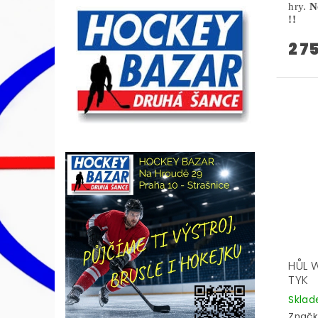
hry.
N
!!
2 7
HŮL 
TYK
Skla
Značk