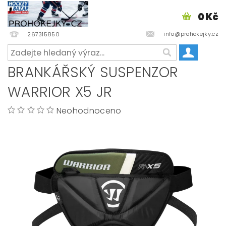
0 Kč
info@prohokejky.cz
267315850
BRANKÁŘSKÝ SUSPENZOR
WARRIOR X5 JR
Neohodnoceno