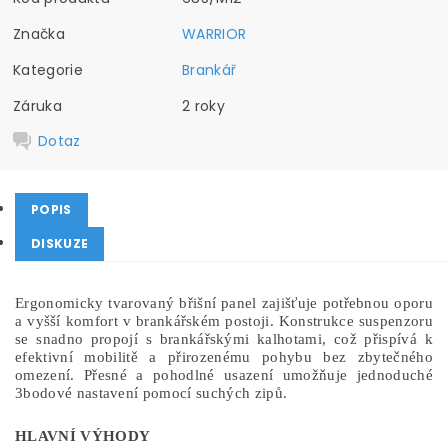
Značka
WARRIOR
Kategorie
Brankář
Záruka
2 roky
Dotaz
POPIS
DISKUZE
Ergonomicky tvarovaný břišní panel zajišťuje potřebnou oporu
a vyšší komfort v brankářském postoji. Konstrukce suspenzoru
se snadno propojí s brankářskými kalhotami, což přispívá k
efektivní mobilitě a přirozenému pohybu bez zbytečného
omezení. Přesné a pohodlné usazení umožňuje jednoduché
3bodové nastavení pomocí suchých zipů.
HLAVNÍ VÝHODY