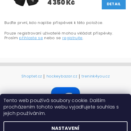
4 350 Kč
DETAIL
Buďte první, kdo napíše příspěvek k této položce.
Pouze registrovaní uživatelé mohou vkládat příspěvky.
Prosím
přihlaste se
nebo se
registrujte
.
|
|
Shoptet.cz
hockeybazar.cz
trenink4you.cz
Tento web používá soubory cookie. Dalším
procházením tohoto webu vyjadřujete souhlas s
jejich používáním.
NASTAVENÍ