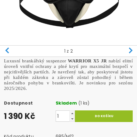
1
z 2
Luxusní brankářský suspenzor
WARRIOR X5
JR
nabízí elitní
úroveň vnitřní ochrany a plné krytí pro maximální bezpečí v
nejcitlivějších partiích. Je navržený tak, aby poskytoval jistotu
při každém zákroku a zároveň zůstal pohodlný i během
náročného pohybu v brankovišti. Je novinkou pro sezónu
2025/2026.
Dostupnost
Skladem
(1 ks)
1 390 Kč
Kód produktu
685/M12