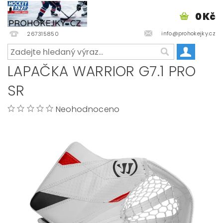
0 Kč
info@prohokejky.cz
267315850
LAPAČKA WARRIOR G7.1 PRO
SR
Neohodnoceno