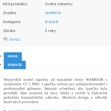
Kód produktu
Zvolte variantu
Značka
WARRIOR
Kategorie
Brankář
Záruka
2 roky
Dotaz
POPIS
DISKUZE
Nejnovější model lapačky od kanadské firmy WARRIOR s
označením G7.1 PRO. Lapačka určena pro poloprofesionální i
profesionální gólmany. Spousta vylepšení, aby lapačka byla
pevnější, lépe usazená na ruce, lehká a rychlá k žádoucím
pohybům brankařského zákroku. Moderní design a několik
barevných provedení.