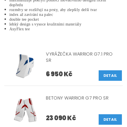
maximalizuje pokrytí pomocí inovativního designu lícem
dopředu
rozměry se rozšiřují na prsty, aby zlepšily delší tvar
index až zavírání na palec
double tee pocket
lehký design s vysoce kvalitními materiály
AxyFlex tee
VYRÁŽEČKA WARRIOR G7.1 PRO
SR
6 950 Kč
DETAIL
BETONY WARRIOR G7 PRO SR
23 090 Kč
DETAIL