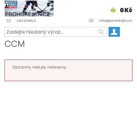
0 Kč
info@prohokejky.cz
267315850
CCM
Záznamy nebyly nalezeny...