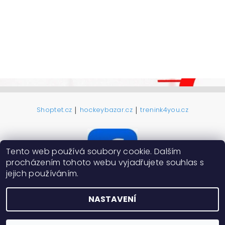
|
|
Shoptet.cz
hockeybazar.cz
trenink4you.cz
Tento web používá soubory cookie. Dalším
procházením tohoto webu vyjadřujete souhlas s
jejich používáním.
NASTAVENÍ
2026 ©
ProHokejky.cz
, všechna práva vyhrazena