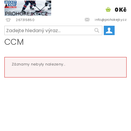
0 Kč
info@prohokejky.cz
267315850
CCM
Záznamy nebyly nalezeny...