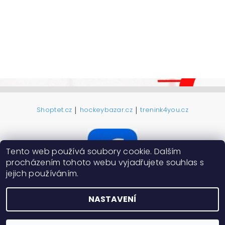
|
|
Shoptet.cz
hockeybazar.cz
trenink4you.cz
Tento web používá soubory cookie. Dalším
procházením tohoto webu vyjadřujete souhlas s
jejich používáním.
NASTAVENÍ
2026 ©
ProHokejky.cz
, všechna práva vyhrazena