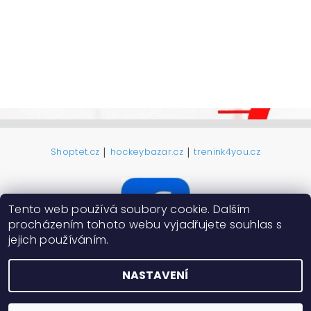
|
|
Shoptet.cz
hockeybazar.cz
trenink4you.cz
Tento web používá soubory cookie. Dalším
procházením tohoto webu vyjadřujete souhlas s
jejich používáním.
NASTAVENÍ
2026 ©
ProHokejky.cz
, všechna práva vyhrazena