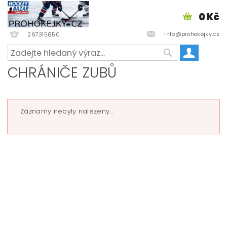
0 Kč
info@prohokejky.cz
267315850
CHRÁNIČE ZUBŮ
Záznamy nebyly nalezeny...