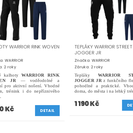
OTY WARRIOR RINK WOVEN
TEPLÁKY WARRIOR STREET
JOGGER JR
a:
WARRIOR
Značka:
WARRIOR
: 2 roky
Záruka: 2 roky
é kalhoty
WARRIOR RINK
Tepláky
WARRIOR ST
EN JR
— voděodolné a
JOGGER JR
z funkčního f
ní pro aktivní nošení. Vhodné
pohodlné a praktické. Vho
n, trénink i do nepříznivého
doma, do města i na lehký tré
.
1 190 Kč
DE
90 Kč
DETAIL