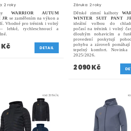
: 2 roky
Záruka: 2 roky
ťasy
WARRIOR AUTUM
Dětské zimní kalhoty
WA
 JR
se zaměřením na výkon a
WINTER SUIT PANT J
í. Vhodné pro trénink i volný
ideální volbou do chladn
— lehké, rychleschnoucí a
počasí na trénink i volný ča
lné.
dlouhým nohavicím a fun
provedení poskytují pohod
 Kč
pohybu a zároveň pomáhají 
DETAIL
tepelný komfort. Novinka 
2025/2026.
2 090 Kč
DE
Kód:
25704/XL
Kó