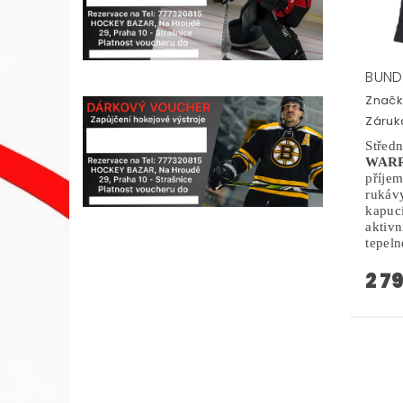
BUND
Značk
Záruka
Stře
WARR
příje
ruk
kapuci
akti
tepeln
2 7