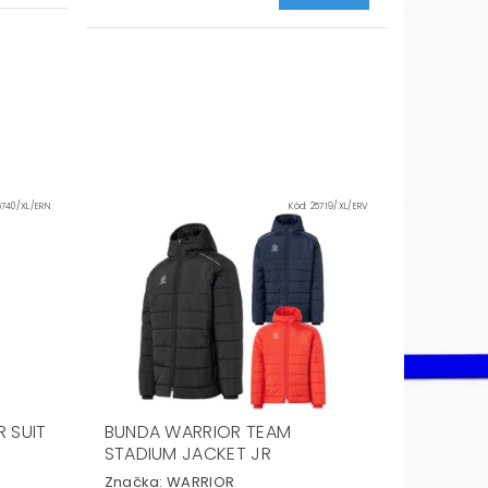
5740/XL/ERN
Kód:
25719/XL/ERV
 SUIT
BUNDA WARRIOR TEAM
STADIUM JACKET JR
Značka:
WARRIOR