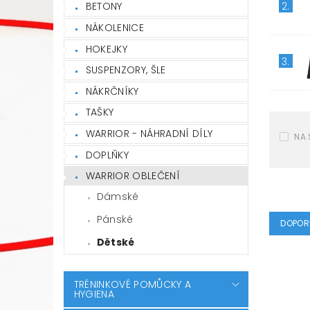
2.
BETONY
NÁKOLENICE
HOKEJKY
3.
SUSPENZORY, ŠLE
NÁKRČNÍKY
TAŠKY
WARRIOR - NÁHRADNÍ DÍLY
NA 
DOPLŇKY
WARRIOR OBLEČENÍ
Dámské
Pánské
DOPOR
Dětské
TRÉNINKOVÉ POMŮCKY A
HYGIENA