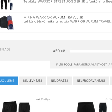
Tepláky WARRIOR STREET JOGGER JR z funkčního flee
MIKINA WARRIOR AURUM TRAVEL JR
Lehká dětská mikina na zip WARRIOR AURUM TRAVEL J
SKLADĚ
450
Kč
FILTR PODLE PARAMETRŮ, VLASTNOSTÍ 
UČUJEME
NEJLEVNĚJŠÍ
NEJDRAŽŠÍ
NEJPRODÁVANĚJŠÍ
Kód:
26423/XL
Kód:
25