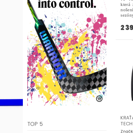
která 
nošení
sezón
2 3
KRAŤ
TECH
TOP 5
Značk