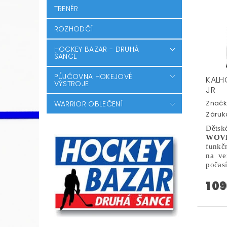
TRENÉR
ROZHODČÍ
HOCKEY BAZAR - DRUHÁ
ŠANCE
PŮJČOVNA HOKEJOVÉ
KALH
VÝSTROJE
JR
Značk
WARRIOR OBLEČENÍ
Záruka
Dětsk
WOV
funkč
na ve
počasí
1 0