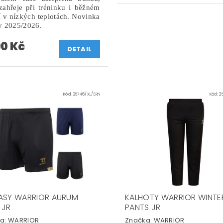
zahřeje při tréninku i běžném
 v nízkých teplotách. Novinka
y 2025/2026.
90 Kč
DETAIL
Kód:
25746/XL/ERN
Kód:
2
ASY WARRIOR AURUM
KALHOTY WARRIOR WINTER
 JR
PANTS JR
a:
WARRIOR
Značka:
WARRIOR