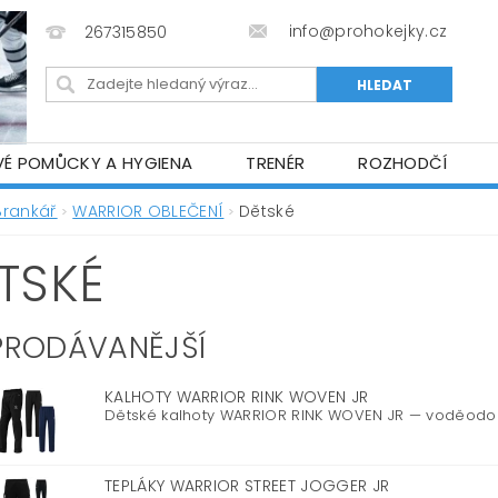
info@prohokejky.cz
267315850
VÉ POMŮCKY A HYGIENA
TRENÉR
ROZHODČÍ
IOR OBLEČENÍ
OBCHODNÍ PODMÍNKY
NAPIŠTE N
Brankář
WARRIOR OBLEČENÍ
Dětské
TSKÉ
PRODÁVANĚJŠÍ
KALHOTY WARRIOR RINK WOVEN JR
Dětské kalhoty WARRIOR RINK WOVEN JR — voděodolné
TEPLÁKY WARRIOR STREET JOGGER JR