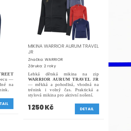
MIKINA WARRIOR AURUM TRAVEL
JR
Značka:
WARRIOR
Záruka: 2 roky
REET
Lehká dětská mikina na zip
leecu —
WARRIOR AURUM TRAVEL JR
dné na
— měkká a pohodlná, vhodná na
nink.
trénink i volný čas. Praktická a
stylová mikina pro aktivní nošení.
TAIL
1 250 Kč
DETAIL