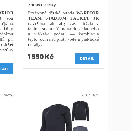
Záruka: 2 roky
RRIOR
Prošívaná dětská bunda
WARRIOR
R
jsou
TEAM STADIUM JACKET JR
ějšího
navržená tak, aby vás udržela v
s. Díky
teple a suchu. Vhodná do chladného
kčnímu
a vlhkého počasí — kombinuje
lí při
teplo, ochranu proti vodě a praktické
udržet
detaily.
sezóny
1 990 Kč
DETAIL
TAIL
d:
25692/XL
Kód:
25689/XL