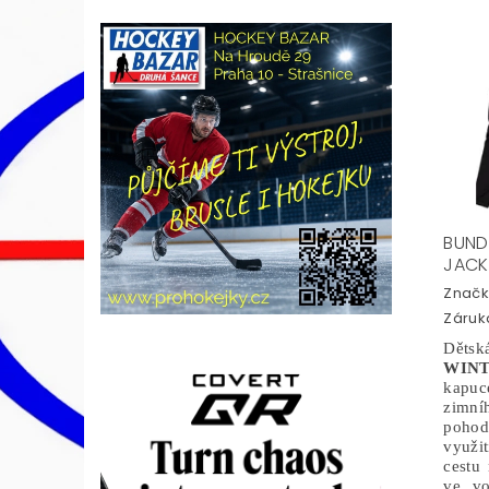
BUND
JACK
Značk
Záruka
Děts
WINT
kapuc
zimn
pohod
využit
cestu 
ve vo