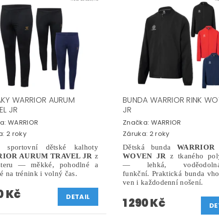
ÁKY WARRIOR AURUM
BUNDA WARRIOR RINK W
EL JR
JR
a:
WARRIOR
Značka:
WARRIOR
: 2 roky
Záruka: 2 roky
 sportovní dětské kalhoty
Dětská bunda
WARRIOR
IOR AURUM TRAVEL JR
z
WOVEN JR
z tkaného poly
steru — měkké, pohodlné a
— lehká, voděodol
 na trénink i volný čas.
funkční. Praktická bunda vh
ven i každodenní nošení.
0 Kč
DETAIL
1 290 Kč
DE