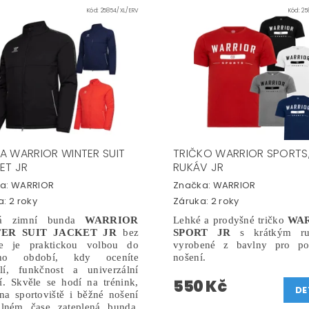
Kód:
25854/XL/ERV
Kód:
25
A WARRIOR WINTER SUIT
TRIČKO WARRIOR SPORTS,
ET JR
RUKÁV JR
a:
WARRIOR
Značka:
WARRIOR
: 2 roky
Záruka: 2 roky
ká zimní bunda
WARRIOR
Lehké a prodyšné tričko
WA
ER SUIT JACKET JR
bez
SPORT JR
s krátkým ru
e je praktickou volbou do
vyrobené z bavlny pro po
ího období, kdy oceníte
nošení.
lí, funkčnost a univerzální
550 Kč
í. Skvěle se hodí na trénink,
DE
na sportoviště i běžné nošení
lném čase
zateplená bunda,