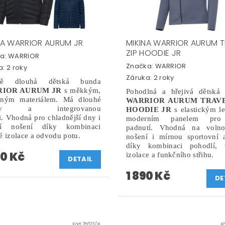
A WARRIOR AURUM JR
MIKINA WARRIOR AURUM T
ZIP HOODIE JR
a:
WARRIOR
Značka:
WARRIOR
: 2 roky
Záruka: 2 roky
dně dlouhá dětská bunda
IOR AURUM JR
s měkkým,
Pohodlná a hřejivá dětská 
mným materiálem. Má dlouhé
WARRIOR AURUM TRAVE
ávy a integrovanou
HOODIE JR
s elastickým l
. Vhodná pro chladnější dny i
moderním panelem pro 
vní nošení díky kombinaci
padnutí. Vhodná na volno
é izolace a odvodu potu.
nošení i mírnou sportovní a
díky kombinaci pohodlí, t
90 Kč
izolace a funkčního střihu.
DETAIL
1 890 Kč
DE
Kód:
25623/XL
K