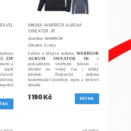
RAVEL
MIKINA WARRIOR AURUM
SWEATER JR
Značka:
WARRIOR
Záruka: 2 roky
mikina
Lehká a hřejivá mikina
WARRIOR
L ZIP
AURUM SWEATER JR
s
emem a
pohodlným vnitřním rubem —
lepší
ideální na volný čas i lehký
časové
trénink. Praktická mikina
ktivitu
kombinující komfort, teplo a stylové
epelné
detaily.
1 190 Kč
DETAIL
TAIL
ód:
25617/XL
Kód:
25596/XL