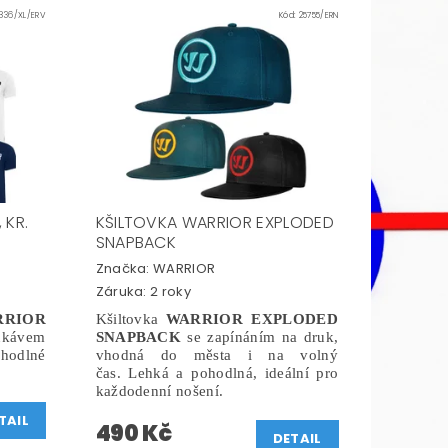
836/XL/ERV
Kód:
25755/ERN
 KR.
KŠILTOVKA WARRIOR EXPLODED
SNAPBACK
Značka:
WARRIOR
Záruka: 2 roky
RRIOR
Kšiltovka
WARRIOR EXPLODED
kávem
SNAPBACK
se zapínáním na druk,
hodlné
vhodná do města i na volný
čas. Lehká a pohodlná, ideální pro
každodenní nošení.
TAIL
490 Kč
DETAIL