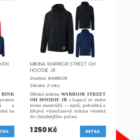
OVEN
MIKINA WARRIOR STREET OH
HOODIE JR
Značka:
WARRIOR
Záruka: 2 roky
 RINK
Dětská mikina
WARRIOR STREET
esteru
OH HOODIE JR
s kapucí ze směsi
ná a
termo materiálů — teplá, pohodlná
a
odná na
hřejivá volnočasová mikina vhodná
do chladnějšího počasí.
1 250 Kč
TAIL
DETAIL