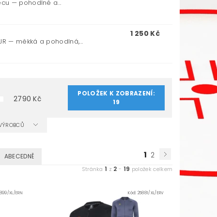
cu — pohodlné a...
1 250 Kč
R — měkká a pohodlná,...
POLOŽEK K ZOBRAZENÍ:
2790
Kč
19
A VÝROBCŮ
1
2
ABECEDNĚ
1
2
19
Stránka
z
-
položek celkem
899/XL/ERN
Kód:
25881/XL/ERV