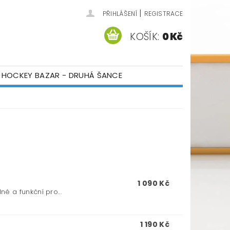
|
PŘIHLÁŠENÍ
REGISTRACE
KOŠÍK:
0 Kč
HOCKEY BAZAR - DRUHÁ ŠANCE
ÁM
KONTAKTY
1 090 Kč
 a funkční pro...
1 190 Kč