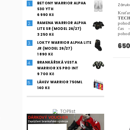
BETONY WARRIOR ALPHA
Záruka
S30 YTH
Kra
6 990 Kč
TECH
RAMENA WARRIOR ALPHA
pohodl
LITE SR (MODEL 26/27)
čas 
pohod
3 250 Kč
LOKTY WARRIOR ALPHA LITE
650
JR (MODEL 26/27)
1 890 Kč
BRANKÁŘSKÁ VESTA
WARRIOR X5 PRO INT
9 700 Kč
LÁHEV WARRIOR 750ML
140 Kč