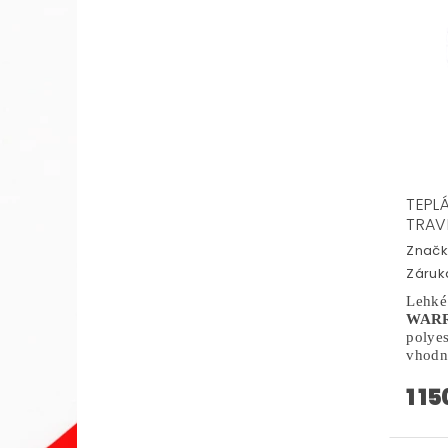
TEPL
TRAV
Značk
Záruka
Lehké
WARR
polye
vhodné
1 15