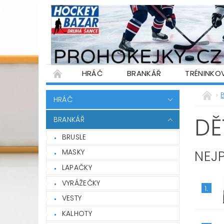
HRÁČ
BRANKÁŘ
TRÉNINKO
PŮJČOVNA HOKEJOVÉ VÝSTROJE
WARR
HRÁČ
PODMÍNKY OCHRANY OSOBNÍCH ÚDAJŮ
DĚ
BRANKÁŘ
BRUSLE
NEJ
MASKY
LAPAČKY
VYRÁŽEČKY
1.
VESTY
KALHOTY