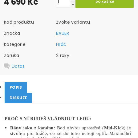
4 690 Kč
Kód produktu
Zvolte variantu
Značka
BAUER
Kategorie
Hráč
Záruka
2 roky
Dotaz
POPIS
DISKUZE
PROČ S NÍ BUDEŠ VLÁDNOUT LEDU:
Rány jako z kanónu:
Bod ohybu uprostřed (
Mid-Kick
) je
stvořen pro hráče, co se do toho nebojí opřít. Maximální