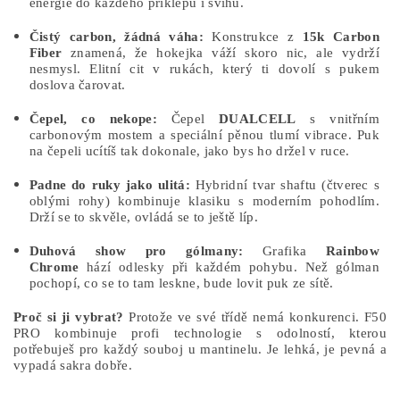
energie do každého příklepu i švihu.
Čistý carbon, žádná váha:
Konstrukce z
15k Carbon
Fiber
znamená, že hokejka váží skoro nic, ale vydrží
nesmysl. Elitní cit v rukách, který ti dovolí s pukem
doslova čarovat.
Čepel, co nekope:
Čepel
DUALCELL
s vnitřním
carbonovým mostem a speciální pěnou tlumí vibrace. Puk
na čepeli ucítíš tak dokonale, jako bys ho držel v ruce.
Padne do ruky jako ulitá:
Hybridní tvar shaftu (čtverec s
oblými rohy) kombinuje klasiku s moderním pohodlím.
Drží se to skvěle, ovládá se to ještě líp.
Duhová show pro gólmany:
Grafika
Rainbow
Chrome
hází odlesky při každém pohybu. Než gólman
pochopí, co se to tam leskne, bude lovit puk ze sítě.
Proč si ji vybrat?
Protože ve své třídě nemá konkurenci. F50
PRO kombinuje profi technologie s odolností, kterou
potřebuješ pro každý souboj u mantinelu. Je lehká, je pevná a
vypadá sakra dobře.