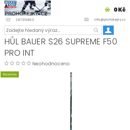
0 Kč
info@prohokejky.cz
267315850
HŮL BAUER S26 SUPREME F50
PRO INT
Neohodnoceno
Novinka