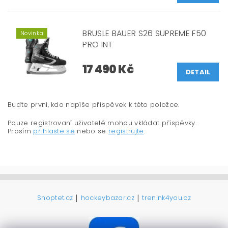
BRUSLE BAUER S26 SUPREME F50
Novinka
PRO INT
17 490 Kč
DETAIL
Buďte první, kdo napíše příspěvek k této položce.
Pouze registrovaní uživatelé mohou vkládat příspěvky.
Prosím
přihlaste se
nebo se
registrujte
.
|
|
Shoptet.cz
hockeybazar.cz
trenink4you.cz