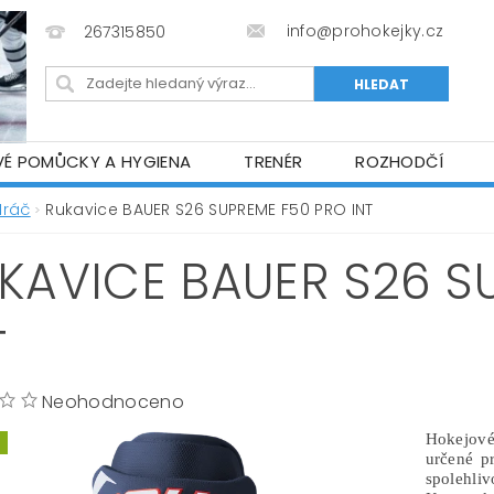
info@prohokejky.cz
267315850
VÉ POMŮCKY A HYGIENA
TRENÉR
ROZHODČÍ
IOR OBLEČENÍ
OBCHODNÍ PODMÍNKY
NAPIŠTE N
Hráč
Rukavice BAUER S26 SUPREME F50 PRO INT
KAVICE BAUER S26 S
T
Neohodnoceno
Hokejov
určené pr
spolehli