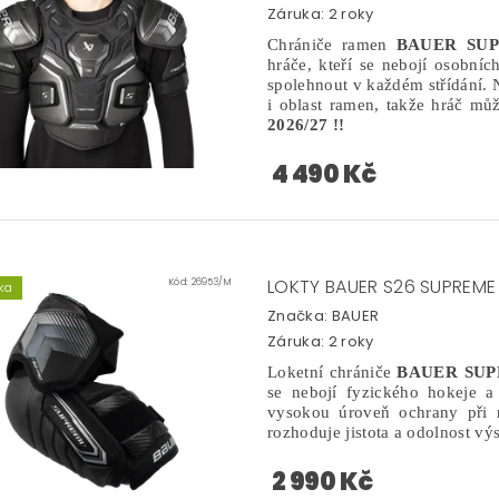
Záruka: 2 roky
Chrániče ramen
BAUER SU
hráče, kteří se nebojí osobníc
spolehnout v každém střídání. 
i oblast ramen, takže hráč můž
2026/27 !!
4 490 Kč
LOKTY BAUER S26 SUPREME 
Kód:
26953/M
ka
Značka:
BAUER
Záruka: 2 roky
Loketní chrániče
BAUER SUP
se nebojí fyzického hokeje a
vysokou úroveň ochrany při n
rozhoduje jistota a odolnost vý
2 990 Kč