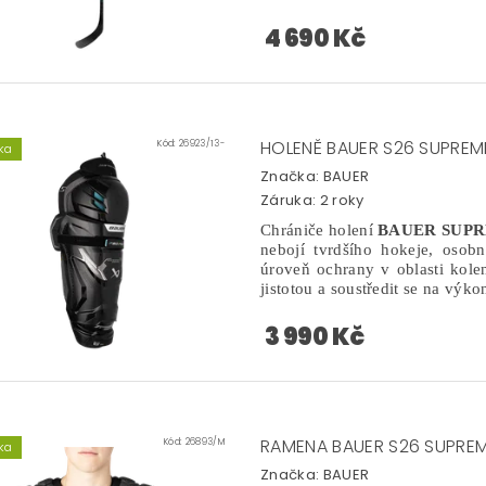
4 690 Kč
HOLENĚ BAUER S26 SUPREME
Kód:
26923/13-
ka
Značka:
BAUER
Záruka: 2 roky
Chrániče holení
BAUER SUPR
nebojí tvrdšího hokeje, osob
úroveň ochrany v oblasti kolen
jistotou a soustředit se na výko
3 990 Kč
RAMENA BAUER S26 SUPREM
Kód:
26893/M
ka
Značka:
BAUER