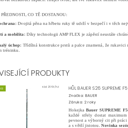
 PŘEDNOSTI, CO TĚ DOSTANOU:
ochrana:
Dvojitá pěna na hřbetu ruky tě udrží v bezpečí i v těch n
tí a mobilita:
Díky technologii AMP FLEX je zápěstí neustále chráněn
alý úchop:
Třídílná konstrukce prstů a palce znamená, že rukavic
m tréninku.
VISEJÍCÍ PRODUKTY
HŮL BAUER S26 SUPREME F5
Kód:
26791/FLE
ka
Značka:
BAUER
Záruka: 2 roky
Hokejka
Bauer SUPREME F5
každé střely dostat maximum 
pevnost a výborný cit při prác
a s větší jistotou.
Novinka sezón