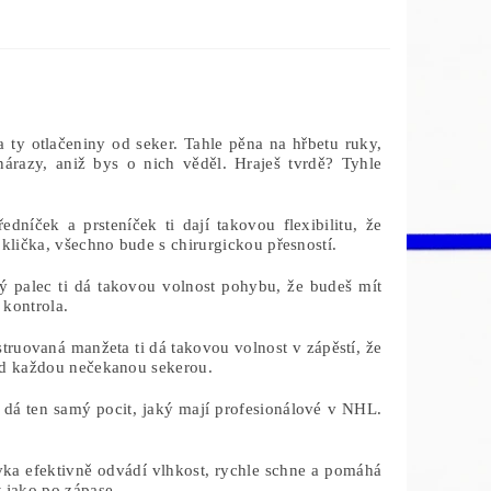
ty otlačeniny od seker. Tahle pěna na hřbetu ruky,
í nárazy, aniž bys o nich věděl. Hraješ tvrdě? Tyhle
edníček a prsteníček ti dají takovou flexibilitu, že
 klička, všechno bude s chirurgickou přesností.
 palec ti dá takovou volnost pohybu, že budeš mít
 kontrola.
truovaná manžeta ti dá takovou volnost v zápěstí, že
řed každou nečekanou sekerou.
i dá ten samý pocit, jaký mají profesionálové v NHL.
vka efektivně odvádí vlhkost, rychle schne a pomáhá
t jako po zápase.