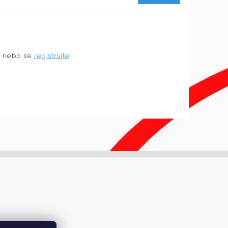
e
nebo se
registrujte
.