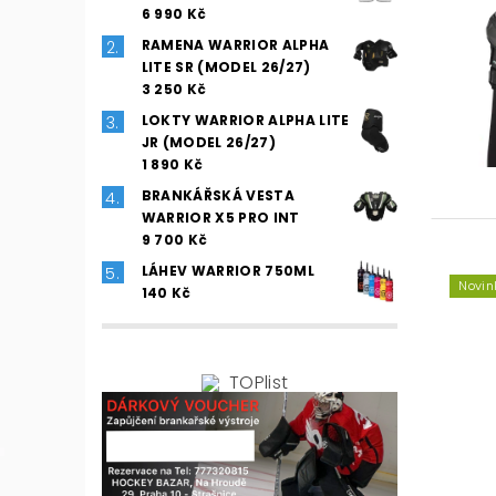
6 990 Kč
RAMENA WARRIOR ALPHA
LITE SR (MODEL 26/27)
3 250 Kč
LOKTY WARRIOR ALPHA LITE
JR (MODEL 26/27)
1 890 Kč
BRANKÁŘSKÁ VESTA
WARRIOR X5 PRO INT
9 700 Kč
LÁHEV WARRIOR 750ML
Novin
140 Kč