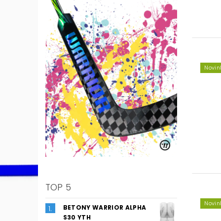
Novin
TOP 5
Novin
BETONY WARRIOR ALPHA
S30 YTH