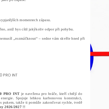
ejvypjatějších momentech zápasu.
o, aniž bys cítil jakýkoliv odpor při pohybu.
i nemusíš „rozmáčknout“ – sedne vám skvěle hned při
0 PRO INT
0 PRO INT
je navržena pro hráče, kteří chtějí do
energie. Spojuje lehkou karbonovou konstrukci,
i s pukem, takže ti pomůže zakončovat rychle, tvrdě
y 2026/2027 !!