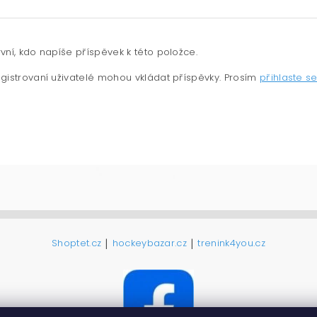
vní, kdo napíše příspěvek k této položce.
gistrovaní uživatelé mohou vkládat příspěvky. Prosím
přihlaste s
|
|
Shoptet.cz
hockeybazar.cz
trenink4you.cz