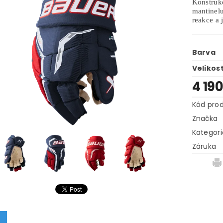
Konstru
mantinel
reakce a 
Barva
Velikos
4 19
Kód pro
Značka
Kategori
Záruka