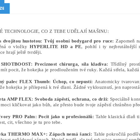
ZE
É TECHNOLOGIE, CO Z TEBE UDĚLAJÍ MAŠINU:
s dvojitou hustotou: Tvůj osobní bodygard pro ruce:
Zapomeň na 
ěná o vložky
HYPERLITE HD a PE
, pohltí i ty nejbrutálnějš
ce hrají ještě tvrději.
 SHOTBOOST: Preciznost chirurga, síla kladiva:
Třídílný prostř
mít pocit, že hokejka je prodloužením tvé ruky. Každá střela, každá
lný palec FLEX Thumb: Úchop, co nepustí:
Anatomicky tvarovaný
 že hokejka je přilepená k tvé dlani. Žádné vyklouznutí, jen naprostá
ta AMP FLEX: Svoboda zápěstí, ochrana, co drží:
Speciálně kons
moci kličkovat jako bůh, ale přesto bude tvoje zápěstí chráněno p
Ivory PRO Palm: Pocit jako u profesionálů:
Tahle klasická dlaň t
t, cit, všechno je tu pro tebe.
ívka THERMO MAX+: Zápach nemá šanci:
Tahle pokročilá podší
lovat nežádoucí zápach. Hraješ tvrdě, ale tvé rukavice nemusí voně