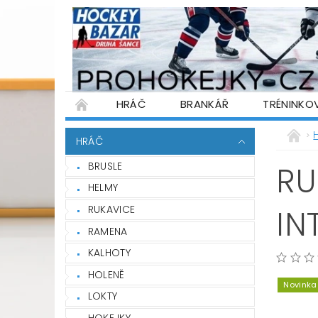
HRÁČ
BRANKÁŘ
TRÉNINKO
PŮJČOVNA HOKEJOVÉ VÝSTROJE
WARR
HRÁČ
PODMÍNKY OCHRANY OSOBNÍCH ÚDAJŮ
BRUSLE
RU
HELMY
RUKAVICE
IN
RAMENA
KALHOTY
HOLENĚ
Novinka
LOKTY
HOKEJKY