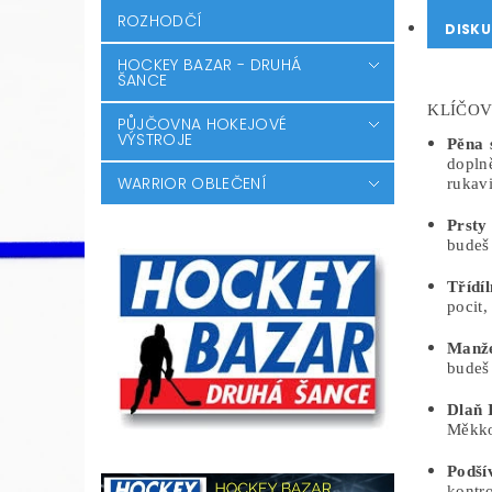
ROZHODČÍ
DISKU
HOCKEY BAZAR - DRUHÁ
ŠANCE
KLÍČOV
PŮJČOVNA HOKEJOVÉ
VÝSTROJE
Pěna 
dopln
WARRIOR OBLEČENÍ
rukavi
Prsty
budeš 
Třídí
pocit,
Manže
budeš 
Dlaň 
Měkkos
Podš
kontro