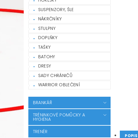
SUSPENZORY, ŠLE
NÁKRČNÍKY
STULPNY
DOPLŇKY
TAŠKY
BATOHY
DRESY
SADY CHRÁNIČŮ
WARRIOR OBLEČENÍ
BRANKÁŘ
TRÉNINKOVÉ POMŮCKY A
HYGIENA
TRENÉR
POPIS