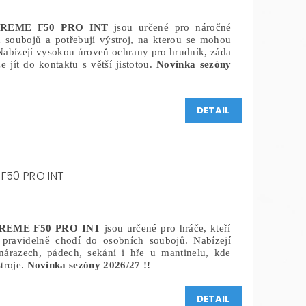
PREME F50 PRO INT
jsou určené pro náročné
h soubojů a potřebují výstroj, na kterou se mohou
Nabízejí vysokou úroveň ochrany pro hrudník, záda
e jít do kontaktu s větší jistotou.
Novinka sezóny
DETAIL
F50 PRO INT
REME F50 PRO INT
jsou určené pro hráče, kteří
 pravidelně chodí do osobních soubojů. Nabízejí
árazech, pádech, sekání i hře u mantinelu, kde
stroje.
Novinka sezóny 2026/27 !!
DETAIL