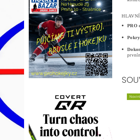
HLAVNÍ
PRO 
Pokry
Dokon
první
SOU
Novin