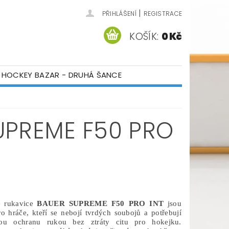
|
PŘIHLÁŠENÍ
REGISTRACE
KOŠÍK:
0 Kč
HOCKEY BAZAR - DRUHÁ ŠANCE
ÁM
KONTAKTY
UPREME F50 PRO
é rukavice
BAUER SUPREME F50 PRO INT
jsou
o hráče, kteří se nebojí tvrdých soubojů a potřebují
vou ochranu rukou bez ztráty citu pro hokejku.