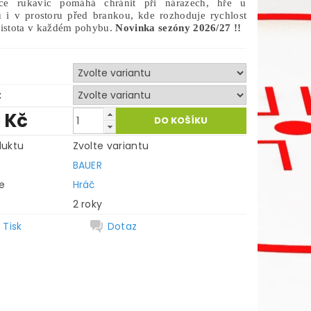
kce rukavic pomáhá chránit při nárazech, hře u
u i v prostoru před brankou, kde rozhoduje rychlost
jistota v každém pohybu.
Novinka sezóny 2026/27 !!
t
0 Kč
duktu
Zvolte variantu
BAUER
e
Hráč
2 roky
Tisk
Dotaz