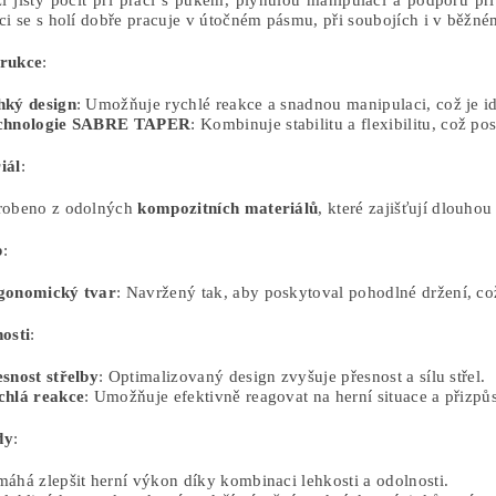
í jistý pocit při práci s pukem, plynulou manipulaci a podporu při
ci se s holí dobře pracuje v útočném pásmu, při soubojích i v běžn
rukce
:
hký design
: Umožňuje rychlé reakce a snadnou manipulaci, což je ideá
chnologie SABRE TAPER
: Kombinuje stabilitu a flexibilitu, což po
iál
:
robeno z odolných
kompozitních materiálů
, které zajišťují dlouho
p
:
gonomický tvar
: Navržený tak, aby poskytoval pohodlné držení, c
osti
:
snost střelby
: Optimalizovaný design zvyšuje přesnost a sílu střel.
chlá reakce
: Umožňuje efektivně reagovat na herní situace a přizpů
dy
:
áhá zlepšit herní výkon díky kombinaci lehkosti a odolnosti.