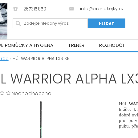
info@prohokejky.cz
267315850
VÉ POMŮCKY A HYGIENA
TRENÉR
ROZHODČÍ
IOR OBLEČENÍ
OBCHODNÍ PODMÍNKY
NAPIŠTE N
Hráč
Hůl WARRIOR ALPHA LX3 SR
L WARRIOR ALPHA LX
Neohodnoceno
Hůl
WAR
hráče, k
dobré ovl
pro prav
puku, pře