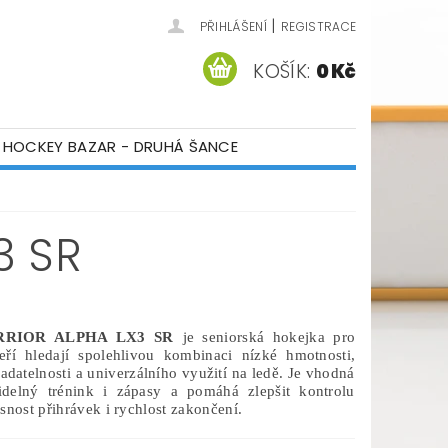
|
PŘIHLÁŠENÍ
REGISTRACE
KOŠÍK:
0 Kč
HOCKEY BAZAR - DRUHÁ ŠANCE
ÁM
KONTAKTY
3 SR
RIOR ALPHA LX3 SR
je seniorská hokejka pro
teří hledají spolehlivou kombinaci nízké hmotnosti,
adatelnosti a univerzálního využití na ledě. Je vhodná
idelný trénink i zápasy a pomáhá zlepšit kontrolu
snost přihrávek i rychlost zakončení.