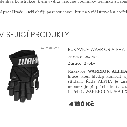
lehlivá konstrukce, která vydrží náročné podmínky tréninků a zápa
ní pro
: Hráče, kteří chtějí posunout svou hru na vyšší úroveň a potřeb
VISEJÍCÍ PRODUKTY
RUKAVICE WARRIOR ALPHA 
Kód:
21438/CER
Značka:
WARRIOR
Záruka: 2 roky
Rukavice
WARRIOR ALPHA
hráče, kteří hledají komfort,
střídání. Řada ALPHA je zn
neomezuje při práci s holí a z
i střelbě. WARRIOR ALPHA LX3
4 190 Kč