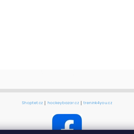
|
|
Shoptet.cz
hockeybazar.cz
trenink4you.cz