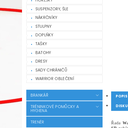
SUSPENZORY, ŠLE
NÁKRČNÍKY
STULPNY
DOPLŇKY
TAŠKY
BATOHY
DRESY
SADY CHRÁNIČŮ
WARRIOR OBLEČENÍ
BRANKÁŘ
POPIS
DISKU
TRÉNINKOVÉ POMŮCKY A
HYGIENA
TRENÉR
Řada
Wa