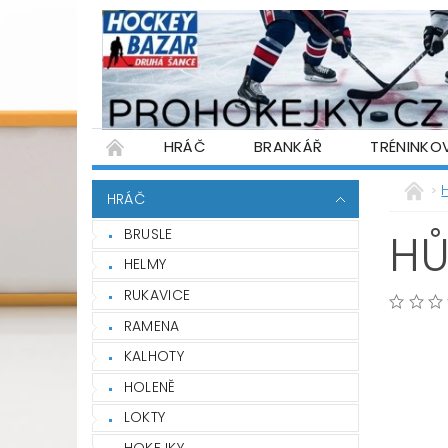
HRÁČ
BRANKÁŘ
TRÉNINKO
PŮJČOVNA HOKEJOVÉ VÝSTROJE
WARR
HRÁČ
PODMÍNKY OCHRANY OSOBNÍCH ÚDAJŮ
BRUSLE
HŮ
HELMY
RUKAVICE
RAMENA
KALHOTY
HOLENĚ
LOKTY
HOKEJKY