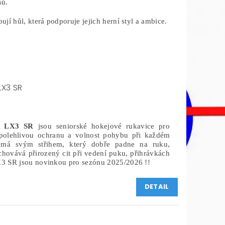
sů.
ují hůl, která podporuje jejich herní styl a ambice.
LX3 SR
 LX3 SR
jsou seniorské hokejové rukavice pro
 spolehlivou ochranu a volnost pohybu při každém
ámá svým střihem, který dobře padne na ruku,
achovává přirozený cit při vedení puku, přihrávkách
 SR jsou novinkou pro sezónu 2025/2026 !!
DETAIL