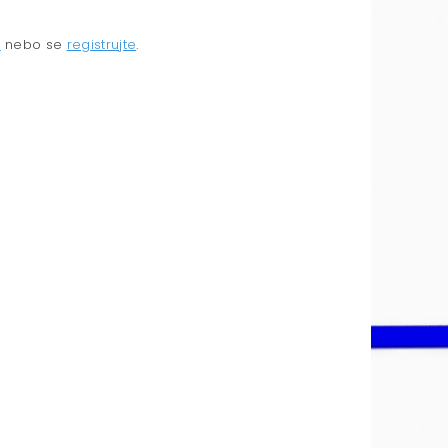
e
nebo se
registrujte
.