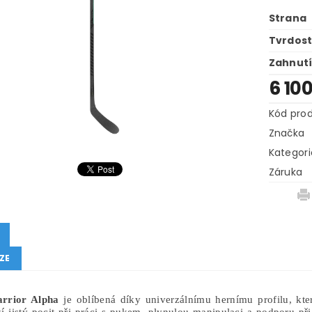
Strana
Tvrdos
Zahnut
6 10
Kód pro
Značka
Kategori
Záruka
ZE
rrior Alpha
je oblíbená díky univerzálnímu hernímu profilu, kt