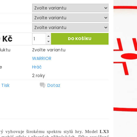
t
í
0 Kč
duktu
Zvolte variantu
WARRIOR
e
Hráč
2 roky
Tisk
Dotaz
erý vyhovuje širokému spektru stylů hry. Model
LX3