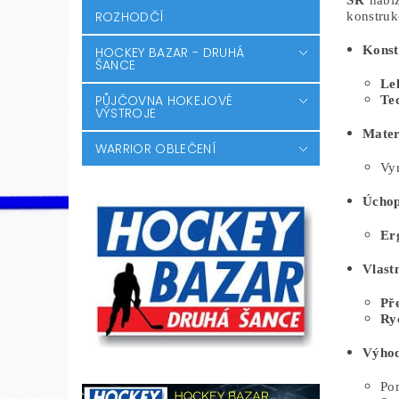
SR
nabíz
ROZHODČÍ
konstruk
Konst
HOCKEY BAZAR - DRUHÁ
ŠANCE
Le
PŮJČOVNA HOKEJOVÉ
Te
VÝSTROJE
Mater
WARRIOR OBLEČENÍ
Vy
Úcho
Er
Vlastn
Pře
Ry
Výho
Pom