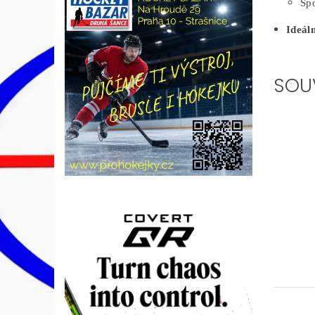
Spo
Ideál
SOU