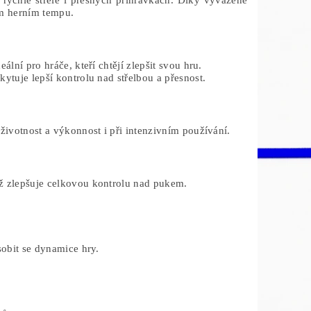
 rychlé střele i přesných přihrávkách. Díky vyvážené
ém herním tempu.
lní pro hráče, kteří chtějí zlepšit svou hru.
skytuje lepší kontrolu nad střelbou a přesnost.
u životnost a výkonnost i při intenzivním používání.
ož zlepšuje celkovou kontrolu nad pukem.
sobit se dynamice hry.