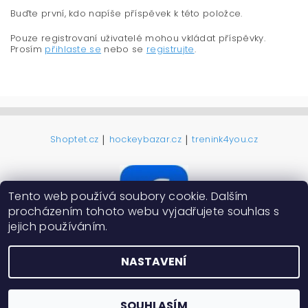
Buďte první, kdo napíše příspěvek k této položce.
Pouze registrovaní uživatelé mohou vkládat příspěvky.
Prosím
přihlaste se
nebo se
registrujte
.
|
|
Shoptet.cz
hockeybazar.cz
trenink4you.cz
Tento web používá soubory cookie. Dalším
procházením tohoto webu vyjadřujete souhlas s
jejich používáním.
NASTAVENÍ
2026 ©
ProHokejky.cz
, všechna práva vyhrazena
Vytvořil Shoptet
SOUHLASÍM