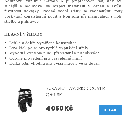
Kompozit Minimus Carbon 6
je přepracován tak, aby byl
silnější a redukoval se
rozpad materiálů v čepeli a zvýšil
životnost hokejky.
Ploché boční stěny se zaoblenými rohy
poskytují konzistentní pocit a kontrolu při manipulaci s holí,
střelbě a přihrávce.
HLAVNÍ VÝHODY
Lehká a dobře vyvážená konstrukce
Low kick point pro rychlé vypuštění střely
Výborná kontrola puku při vedení a přihrávkách
Odolné provedení pro pravidelné hraní
Délka 63in vhodná pro vyšší hráče a větší dosah
RUKAVICE WARRIOR COVERT
QR6 SR
4 050 Kč
DETAIL