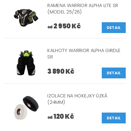
RAMENA WARRIOR ALPHA LITE SR
(MODEL 25/26)
2 950 Kč
od
DETAIL
KALHOTY WARRIOR ALPHA GIRDLE
SR
3 890 Kč
DETAIL
IZOLACE NA HOKEJKY ÚZKÁ
(24MM)
120 Kč
od
DETAIL