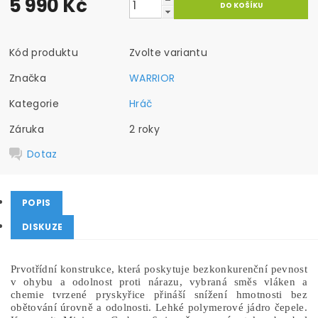
5 990 Kč
Kód produktu
Zvolte variantu
Značka
WARRIOR
Kategorie
Hráč
Záruka
2 roky
Dotaz
POPIS
DISKUZE
Prvotřídní konstrukce, která poskytuje bezkonkurenční
pevnost
v ohybu a odolnost proti nárazu, vybraná směs vláken
a
chemie tvrzené pryskyřice přináší snížení hmotnosti bez
obětování úrovně a odolnosti.
Lehké polymerové jádro čepele
.