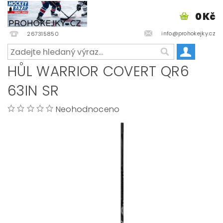
0 Kč
info@prohokejky.cz
267315850
HŮL WARRIOR COVERT QR6
63IN SR
Neohodnoceno