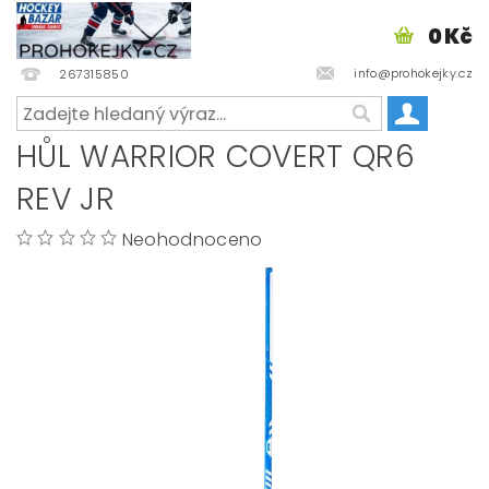
0 Kč
info@prohokejky.cz
267315850
HŮL WARRIOR COVERT QR6
REV JR
Neohodnoceno