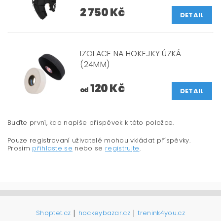
2 750 Kč
DETAIL
IZOLACE NA HOKEJKY ÚZKÁ
(24MM)
120 Kč
od
DETAIL
Buďte první, kdo napíše příspěvek k této položce.
Pouze registrovaní uživatelé mohou vkládat příspěvky.
Prosím
přihlaste se
nebo se
registrujte
.
|
|
Shoptet.cz
hockeybazar.cz
trenink4you.cz