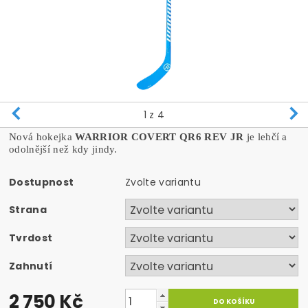
1
z 4
Nová hokejka
WARRIOR COVERT QR6 REV JR
je l
ehčí a
odolnější než kdy jindy.
Dostupnost
Zvolte variantu
Strana
Tvrdost
Zahnutí
2 750 Kč