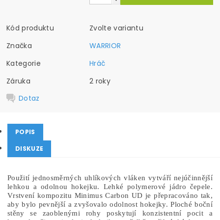
Kód produktu
Zvolte variantu
Značka
WARRIOR
Kategorie
Hráč
Záruka
2 roky
Dotaz
POPIS
DISKUZE
Použití jednosměrných uhlíkových vláken vytváří nejúčinnější
lehkou a odolnou hokejku.
Lehké polymerové jádro čepele.
V
rstvení kompozitu Minimus Carbon UD je přepracováno tak,
aby bylo pevnější a zvyšovalo odolnost hokejky.
Ploché boční
stěny se zaoblenými rohy poskytují konzistentní pocit a