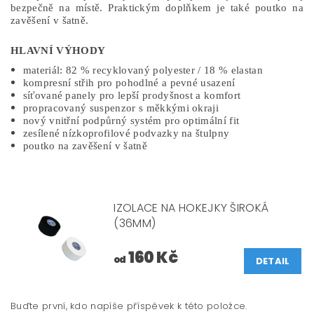
bezpečně na místě. Praktickým doplňkem je také poutko na
zavěšení v šatně.
HLAVNÍ VÝHODY
materiál: 82 % recyklovaný polyester / 18 % elastan
kompresní střih pro pohodlné a pevné usazení
síťované panely pro lepší prodyšnost a komfort
propracovaný suspenzor s měkkými okraji
nový vnitřní podpůrný systém pro optimální fit
zesílené nízkoprofilové podvazky na štulpny
poutko na zavěšení v šatně
IZOLACE NA HOKEJKY ŠIROKÁ
(36MM)
160 Kč
od
DETAIL
Buďte první, kdo napíše příspěvek k této položce.