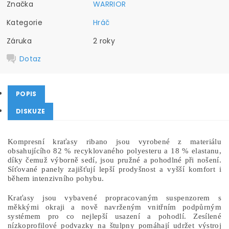
Značka
WARRIOR
Kategorie
Hráč
Záruka
2 roky
Dotaz
POPIS
DISKUZE
Kompresní kraťasy ribano jsou vyrobené z materiálu
obsahujícího 82 % recyklovaného polyesteru a 18 % elastanu,
díky čemuž výborně sedí, jsou pružné a pohodlné při nošení.
Síťované panely zajišťují lepší prodyšnost a vyšší komfort i
během intenzivního pohybu.
Kraťasy jsou vybavené propracovaným suspenzorem s
měkkými okraji a nově navrženým vnitřním podpůrným
systémem pro co nejlepší usazení a pohodlí. Zesílené
nízkoprofilové podvazky na štulpny pomáhají udržet výstroj