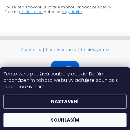
Pouze registrovaní uživatelé mohou vkládat příspěvky.
Prosím
přihlaste se
nebo se
registrujte
.
|
|
Shoptet.cz
hockeybazar.cz
trenink4you.cz
Tento web používá soubory cookie. Dalším
procházením tohoto webu vyjadřujete souhlas s
jejich používáním.
NASTAVENÍ
2026 ©
ProHokejky.cz
, všechna práva vyhrazena
Vytvořil Shoptet
SOUHLASÍM