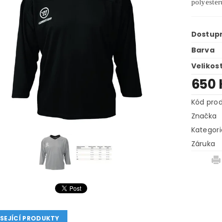
polyester
Dostup
Barva
Velikos
650 
Kód pro
Značka
Kategori
Záruka
SEJÍCÍ PRODUKTY