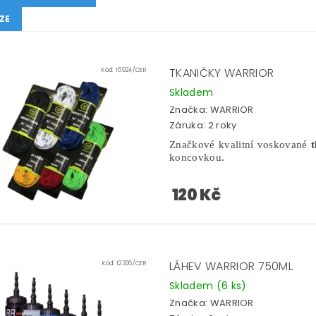
ZE
TKANIČKY WARRIOR
Kód:
16924/CER
Skladem
Značka:
WARRIOR
Záruka: 2 roky
Značkové kvalitní voskované
koncovkou.
120 Kč
LÁHEV WARRIOR 750ML
Kód:
12306/CER
Skladem
(6 ks)
Značka:
WARRIOR