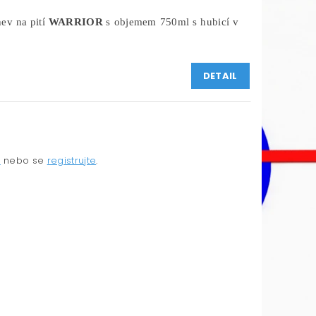
hev na pití
WARRIOR
s objemem 750ml s hubicí v
DETAIL
e
nebo se
registrujte
.