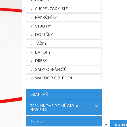
SUSPENZORY, ŠLE
NÁKRČNÍKY
STULPNY
DOPLŇKY
TAŠKY
BATOHY
DRESY
SADY CHRÁNIČŮ
WARRIOR OBLEČENÍ
BRANKÁŘ
TRÉNINKOVÉ POMŮCKY A
HYGIENA
TRENÉR
SOUVI