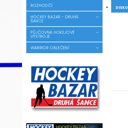
ROZHODČÍ
DISKU
HOCKEY BAZAR - DRUHÁ
ŠANCE
PŮJČOVNA HOKEJOVÉ
VÝSTROJE
WARRIOR OBLEČENÍ