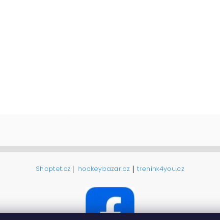
|
|
Shoptet.cz
hockeybazar.cz
trenink4you.cz