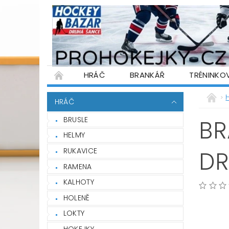
HRÁČ
BRANKÁŘ
TRÉNINKO
PŮJČOVNA HOKEJOVÉ VÝSTROJE
WARR
HRÁČ
PODMÍNKY OCHRANY OSOBNÍCH ÚDAJŮ
BRUSLE
BR
HELMY
RUKAVICE
DR
RAMENA
KALHOTY
HOLENĚ
LOKTY
HOKEJKY