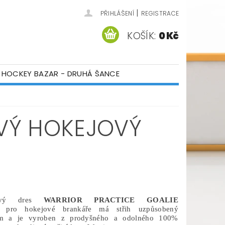
|
PŘIHLÁŠENÍ
REGISTRACE
KOŠÍK:
0 Kč
HOCKEY BAZAR - DRUHÁ ŠANCE
ÁM
KONTAKTY
VÝ HOKEJOVÝ
kový dres
WARRIOR PRACTICE GOALIE
pro hokejové brankáře má střih uzpůsobený
m a je vyroben z prodyšného a odolného 100%