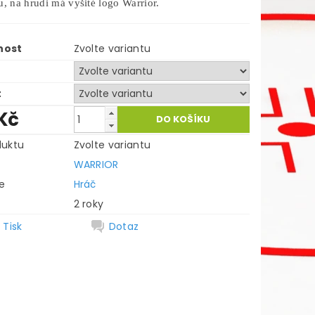
u
, na hrudi má vyšité logo Warrior.
nost
Zvolte variantu
t
Kč
duktu
Zvolte variantu
WARRIOR
e
Hráč
2 roky
Tisk
Dotaz