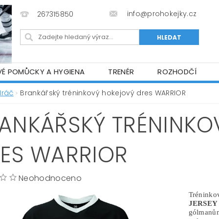
info@prohokejky.cz
267315850
VÉ POMŮCKY A HYGIENA
TRENÉR
ROZHODČÍ
IOR OBLEČENÍ
OBCHODNÍ PODMÍNKY
NAPIŠTE N
Hráč
Brankářský tréninkový hokejový dres WARRIOR
ANKÁŘSKÝ TRÉNINKO
ES WARRIOR
Neohodnoceno
Trénin
JERSEY
gólmanů