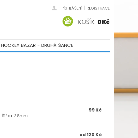
|
PŘIHLÁŠENÍ
REGISTRACE
KOŠÍK:
0 Kč
HOCKEY BAZAR - DRUHÁ ŠANCE
ÁM
KONTAKTY
99 Kč
m Šířka: 38mm
od 120 Kč