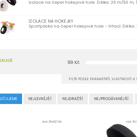
Izolace na čepel hokejové hole. Délka: 25 m/50 m, 
IZOLACE NA HOKEJKY
Sportpáska na čepel hokejové hole - trhací. Délka: 25
SKLADĚ
99
Kč
FILTR PODLE PARAMETRŮ, VLASTNOSTÍ 
UČUJEME
NEJLEVNĚJŠÍ
NEJDRAŽŠÍ
NEJPRODÁVANĚJŠÍ
Kód:
26402/CER
Kód:
261