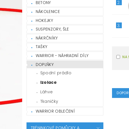
2.
BETONY
NÁKOLENICE
HOKEJKY
3.
SUSPENZORY, ŠLE
NÁKRČNÍKY
TAŠKY
WARRIOR - NÁHRADNÍ DÍLY
NA 
DOPLŇKY
Spodní prádlo
Izolace
Láhve
DOPOR
Tkaničky
WARRIOR OBLEČENÍ
TRÉNINKOVÉ POMŮCKY A