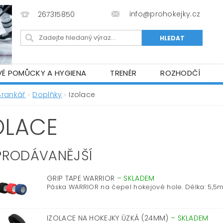
info@prohokejky.cz
267315850
VÉ POMŮCKY A HYGIENA
TRENÉR
ROZHODČÍ
IOR OBLEČENÍ
OBCHODNÍ PODMÍNKY
NAPIŠTE N
Brankář
Doplňky
Izolace
OLACE
PRODÁVANĚJŠÍ
GRIP TAPE WARRIOR
–
SKLADEM
Páska WARRIOR na čepel hokejové hole. Délka: 5,5
IZOLACE NA HOKEJKY ÚZKÁ (24MM)
–
SKLADEM