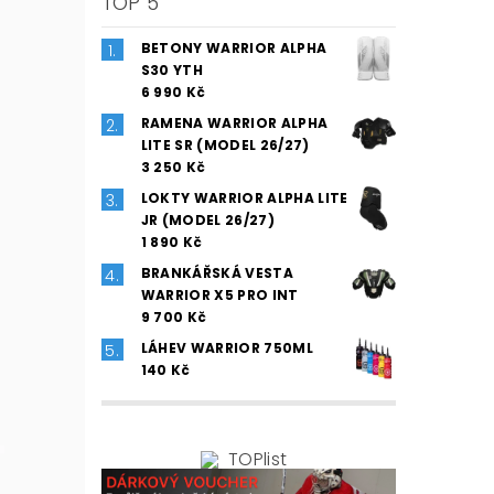
TOP 5
BETONY WARRIOR ALPHA
S30 YTH
6 990 Kč
RAMENA WARRIOR ALPHA
LITE SR (MODEL 26/27)
3 250 Kč
LOKTY WARRIOR ALPHA LITE
JR (MODEL 26/27)
1 890 Kč
BRANKÁŘSKÁ VESTA
WARRIOR X5 PRO INT
9 700 Kč
LÁHEV WARRIOR 750ML
140 Kč