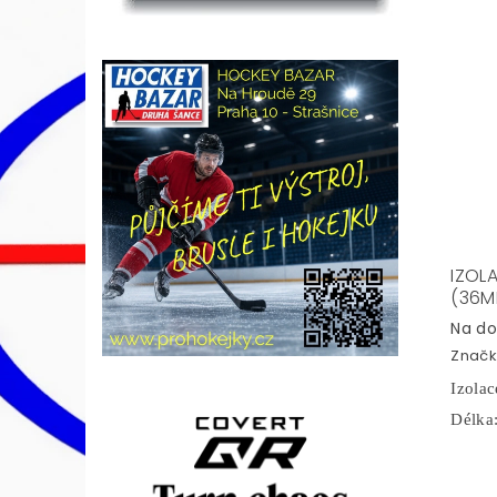
IZOL
(36M
Na do
Značk
Izolac
Délka: