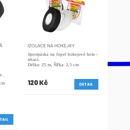
Á
IZOLACE NA HOKEJKY
Sportpáska na čepel hokejové hole -
trhací.
Délka: 25 m,
Šířka: 2,5 cm
e.
120 Kč
 cm
DETAIL
TAIL