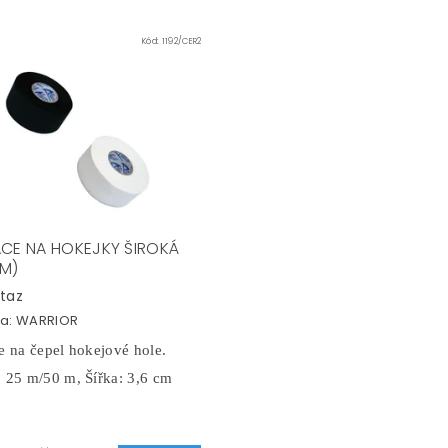
Kód:
1192/CER2
ACE NA HOKEJKY ŠIROKÁ
M)
taz
a:
WARRIOR
e na čepel hokejové hole.
 25 m/50 m, Šířka: 3,6 cm