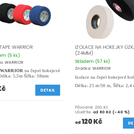
 TAPE WARRIOR
IZOLACE NA HOKEJKY ÚZK
(24MM)
dem
(5 ks)
Skladem
(57 ks)
a:
WARRIOR
Značka:
WARRIOR
a
WARRIOR
na čepel hokejové
 Délka: 5,5m Šířka: 38mm
Izolace na čepel hokejové hol
Délka: 25 m/50 m, Šířka: 2,4
Kč
DETAIL
Původně:
200 Kč
Ušetříte
:
až 80 Kč (–40 %)
120 Kč
od
DE