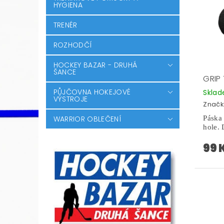
HYGIENA
TRENÉR
ROZHODČÍ
HOCKEY BAZAR - DRUHÁ
ŠANCE
GRIP
PŮJČOVNA HOKEJOVÉ
Skla
VÝSTROJE
Značk
WARRIOR OBLEČENÍ
Pásk
hole.
99 