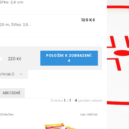
Šířka: 2,4 cm
120 Kč
 m, Šířka: 2,5...
POLOŽEK K ZOBRAZENÍ:
220
Kč
4
A VÝROBCŮ
ABECEDNĚ
1
1
4
Stránka
z
-
položek celkem
33/ERN/25M
Kód:
1369/CER