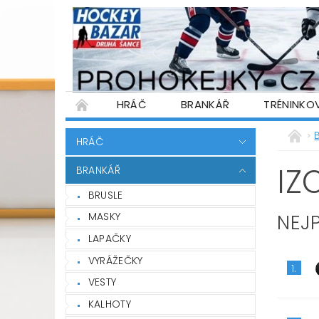
HRÁČ
BRANKÁŘ
TRÉNINKO
PŮJČOVNA HOKEJOVÉ VÝSTROJE
WARR
HRÁČ
PODMÍNKY OCHRANY OSOBNÍCH ÚDAJŮ
IZ
BRANKÁŘ
BRUSLE
NEJ
MASKY
LAPAČKY
VYRÁŽEČKY
1.
VESTY
KALHOTY