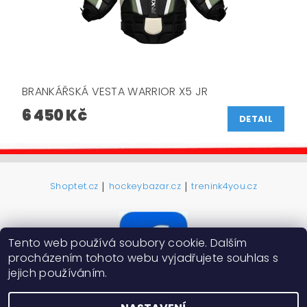
BRANKÁŘSKÁ VESTA WARRIOR X5 JR
6 450 Kč
DETAIL
|
|
Shoptet.cz
hockeybazar.cz
trenink4you.cz
Tento web používá soubory cookie. Dalším
procházením tohoto webu vyjadřujete souhlas s
jejich používáním.