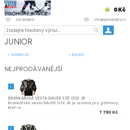
0 Kč
info@prohokejky.cz
267315850
JUNIOR
WARRIOR
BAUER
NEJPRODÁVANĚJŠÍ
1.
BRANKÁŘSKÁ VESTA BAUER S26 GSX JR
Brankářská vesta BAUER GSX JR je určená pro gólmany,
kteří si...
7 790 Kč
2.