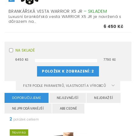
BRANKÁŘSKÁ VESTA WARRIOR X5 JR
–
SKLADEM
Luxusní brankářská vesta WARRIOR X5 JR je navržená s
důrazem na...
6 450 Kč
NA SKLADĚ
6450
Kč
7790
Kč
POLOŽEK K ZOBRAZENÍ:
2
FILTR PODLE PARAMETRŮ, VLASTNOSTÍ A VÝROBCŮ
DOPORUČUJEME
NEJLEVNĚJŠÍ
NEJDRAŽŠÍ
NEJPRODÁVANĚJŠÍ
ABECEDNĚ
2
položek celkem
Novinka