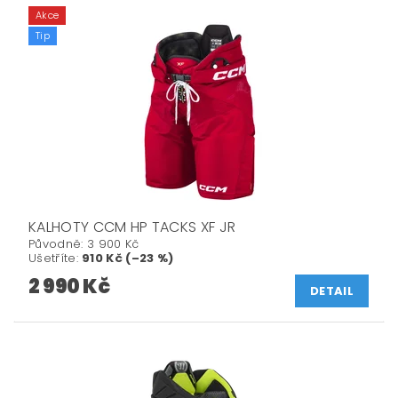
Akce
Tip
KALHOTY CCM HP TACKS XF JR
Původně:
3 900 Kč
Ušetříte
:
910 Kč (–23 %)
2 990 Kč
DETAIL