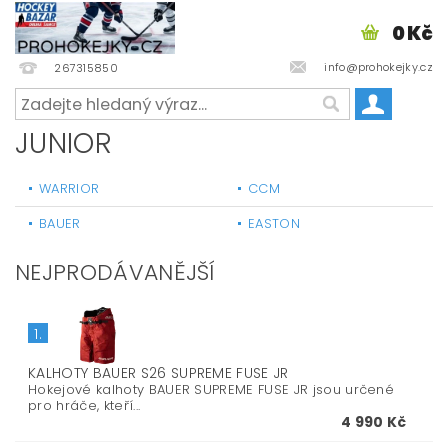
0 Kč
info@prohokejky.cz
267315850
JUNIOR
WARRIOR
CCM
BAUER
EASTON
NEJPRODÁVANĚJŠÍ
1.
KALHOTY BAUER S26 SUPREME FUSE JR
Hokejové kalhoty BAUER SUPREME FUSE JR jsou určené
pro hráče, kteří...
4 990 Kč