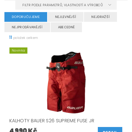
FILTR PODLE PARAMETRŮ, VLASTNOSTÍ A VÝROBCŮ
DOPORUČUJEME
NEJLEVNĚJŠÍ
NEJDRAŽŠÍ
NEJPRODÁVANĚJŠÍ
ABECEDNĚ
11
položek celkem
Novinka
KALHOTY BAUER S26 SUPREME FUSE JR
4 990 Kč