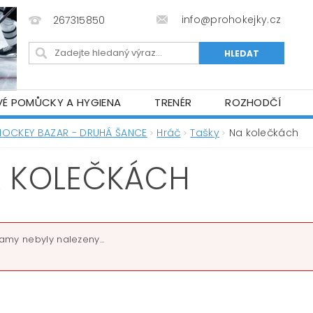
info@prohokejky.cz
267315850
VÉ POMŮCKY A HYGIENA
TRENÉR
ROZHODČÍ
IOR OBLEČENÍ
OBCHODNÍ PODMÍNKY
NAPIŠTE N
HOCKEY BAZAR - DRUHÁ ŠANCE
Hráč
Tašky
Na kolečkách
 KOLEČKÁCH
amy nebyly nalezeny...