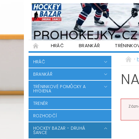
HRÁČ
BRANKÁŘ
TRÉNINKO
PŮJČOVNA HOKEJOVÉ VÝSTROJE
WARR
HRÁČ
PODMÍNKY OCHRANY OSOBNÍCH ÚDAJŮ
NA
BRANKÁŘ
TRÉNINKOVÉ POMŮCKY A
HYGIENA
TRENÉR
Zázn
ROZHODČÍ
HOCKEY BAZAR - DRUHÁ
ŠANCE