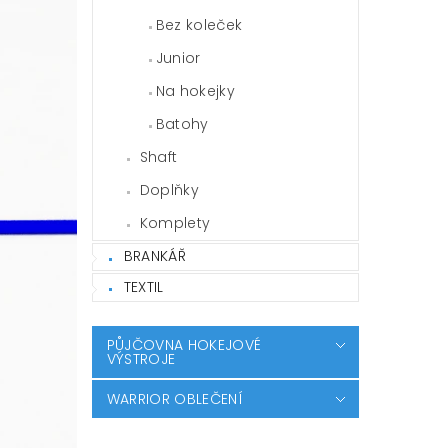
Bez koleček
Junior
Na hokejky
Batohy
Shaft
Doplňky
Komplety
BRANKÁŘ
TEXTIL
PŮJČOVNA HOKEJOVÉ
VÝSTROJE
WARRIOR OBLEČENÍ