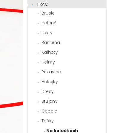
HRÁČ
Brusle
Holeně
Lokty
Ramena
Kalhoty
Helmy
Rukavice
Hokejky
Dresy
Stulpny
Čepele
Tašky
Na kolečkách