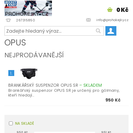
0 Kč
info@prohokejky.cz
267315850
OPUS
NEJPRODÁVANĚJŠÍ
1.
BRANKÁŘSKÝ SUSPENZOR OPUS SR
–
SKLADEM
Brankářský suspenzor OPUS SR je určený pro gólmany,
kteří hledají...
950 Kč
NA SKLADĚ
950
Kč
951
Kč