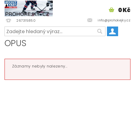
0 Kč
info@prohokejky.cz
267315850
OPUS
Záznamy nebyly nalezeny...