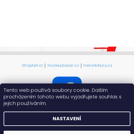
|
|
Shoptet.cz
hockeybazar.cz
trenink4you.cz
Tento web používá soubory cookie. Dalším
procházením tohoto webu vyjadřujete souhlas s
jejich používáním.
NASTAVENÍ
2026 ©
ProHokejky.cz
, všechna práva vyhrazena