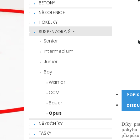
BETONY
NÁKOLENICE
HOKEJKY
SUSPENZORY, ŠLE
Senior
Intermedium
Junior
Boy
Warrior
CCM
POPIS
Bauer
DISKU
Opus
NÁKRČNÍKY
Díky pra
pohybu n
TAŠKY
přizpůso