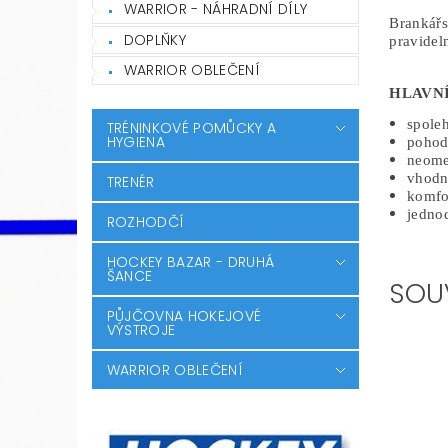
WARRIOR - NÁHRADNÍ DÍLY
Brankářs
DOPLŇKY
pravidel
WARRIOR OBLEČENÍ
HLAVN
spoleh
TRÉNINKOVÉ POMŮCKY A
HYGIENA
pohodl
neome
vhodn
TRENÉR
komfor
jedno
ROZHODČÍ
HOCKEY BAZAR - DRUHÁ
ŠANCE
SOU
PŮJČOVNA HOKEJOVÉ
VÝSTROJE
WARRIOR OBLEČENÍ