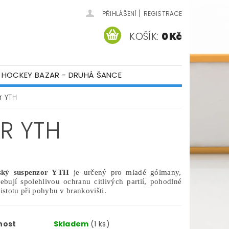
|
PŘIHLÁŠENÍ
REGISTRACE
KOŠÍK:
0 Kč
HOCKEY BAZAR - DRUHÁ ŠANCE
ÁM
KONTAKTY
r YTH
R YTH
ský suspenzor YTH
je určený pro mladé gólmany,
řebují spolehlivou ochranu citlivých partií, pohodlné
jistotu při pohybu v brankovišti.
nost
Skladem
(1 ks)