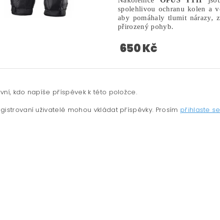
Nákolenice
OPUS YTH
jsou
spolehlivou ochranu kolen a vě
aby pomáhaly tlumit nárazy, 
přirozený pohyb.
650 Kč
vní, kdo napíše příspěvek k této položce.
gistrovaní uživatelé mohou vkládat příspěvky. Prosím
přihlaste s