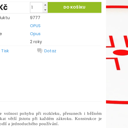
Kč
duktu
9777
OPUS
e
Opus
2 roky
Tisk
Dotaz
je volnost pohybu při rozkleku, přesunech i běžném
at větší jistotu při každém zákroku. Konstrukce je
hodlí a jednoduchého používání.