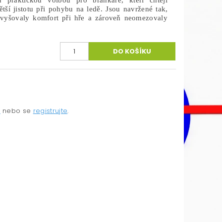
 praktickou volbou pro brankáře, kteří chtějí
tší jistotu při pohybu na ledě. Jsou navržené tak,
zvyšovaly komfort při hře a zároveň neomezovaly
e
nebo se
registrujte
.