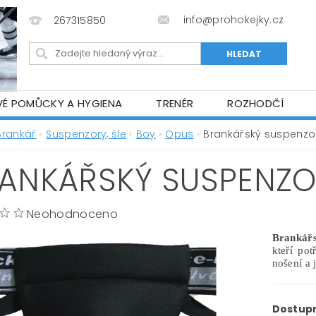
info@prohokejky.cz
267315850
VÉ POMŮCKY A HYGIENA
TRENÉR
ROZHODČÍ
IOR OBLEČENÍ
OBCHODNÍ PODMÍNKY
NAPIŠTE N
Brankář
Suspenzory, šle
Boy
Opus
Brankářský suspenzo
ANKÁŘSKÝ SUSPENZO
Neohodnoceno
Brankář
kteří pot
nošení a 
Dostup