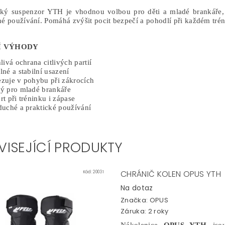
ký suspenzor YTH je vhodnou volbou pro děti a mladé brankáře, k
né používání. Pomáhá zvýšit pocit bezpečí a pohodlí při každém tré
Í VÝHODY
livá ochrana citlivých partií
né a stabilní usazení
zuje v pohybu při zákrocích
ý pro mladé brankáře
t při tréninku i zápase
duché a praktické používání
VISEJÍCÍ PRODUKTY
CHRÁNIČ KOLEN OPUS YTH
Kód:
20031
Na dotaz
Značka:
OPUS
Záruka: 2 roky