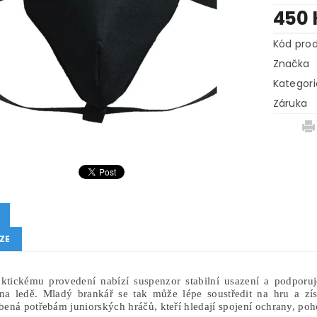
450 
Kód pro
Značka
Kategori
Záruka
ZE
ktickému provedení nabízí suspenzor stabilní usazení a podporu
a ledě. Mladý brankář se tak může lépe soustředit na hru a získ
bená potřebám juniorských hráčů, kteří hledají spojení ochrany, po