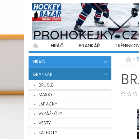
HRÁČ
BRANKÁŘ
TRÉNINKO
PŮJČOVNA HOKEJOVÉ VÝSTROJE
WARR
HRÁČ
PODMÍNKY OCHRANY OSOBNÍCH ÚDAJŮ
BR
BRANKÁŘ
BRUSLE
MASKY
LAPAČKY
VYRÁŽEČKY
VESTY
KALHOTY