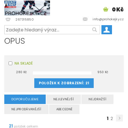
0 Kč
info@prohokejky.cz
267315850
OPUS
NA SKLADĚ
280
Kč
950
Kč
POLOŽEK K ZOBRAZENÍ:
21
DOPORUČUJEME
NEJLEVNĚJŠÍ
NEJDRAŽŠÍ
NEJPRODÁVANĚJŠÍ
ABECEDNĚ
1
2
21
položek celkem