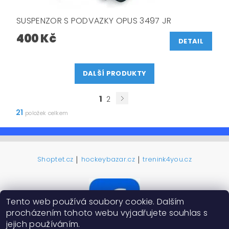
SUSPENZOR S PODVAZKY OPUS 3497 JR
400 Kč
DETAIL
DALŠÍ PRODUKTY
1
2
21
položek celkem
|
|
Shoptet.cz
hockeybazar.cz
trenink4you.cz
Tento web používá soubory cookie. Dalším
procházením tohoto webu vyjadřujete souhlas s
jejich používáním.